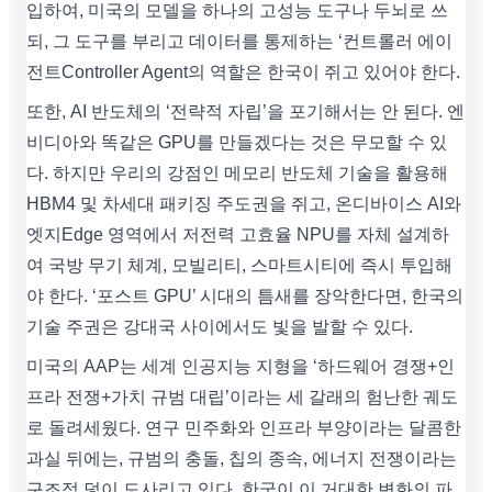
입하여, 미국의 모델을 하나의 고성능 도구나 두뇌로 쓰
되, 그 도구를 부리고 데이터를 통제하는 ‘컨트롤러 에이
전트Controller Agent의 역할은 한국이 쥐고 있어야 한다.
또한, AI 반도체의 ‘전략적 자립’을 포기해서는 안 된다. 엔
비디아와 똑같은 GPU를 만들겠다는 것은 무모할 수 있
다. 하지만 우리의 강점인 메모리 반도체 기술을 활용해
HBM4 및 차세대 패키징 주도권을 쥐고, 온디바이스 AI와
엣지Edge 영역에서 저전력 고효율 NPU를 자체 설계하
여 국방 무기 체계, 모빌리티, 스마트시티에 즉시 투입해
야 한다. ‘포스트 GPU’ 시대의 틈새를 장악한다면, 한국의
기술 주권은 강대국 사이에서도 빛을 발할 수 있다.
미국의 AAP는 세계 인공지능 지형을 ‘하드웨어 경쟁+인
프라 전쟁+가치 규범 대립’이라는 세 갈래의 험난한 궤도
로 돌려세웠다. 연구 민주화와 인프라 부양이라는 달콤한
과실 뒤에는, 규범의 충돌, 칩의 종속, 에너지 전쟁이라는
구조적 덫이 도사리고 있다. 한국이 이 거대한 변화의 파