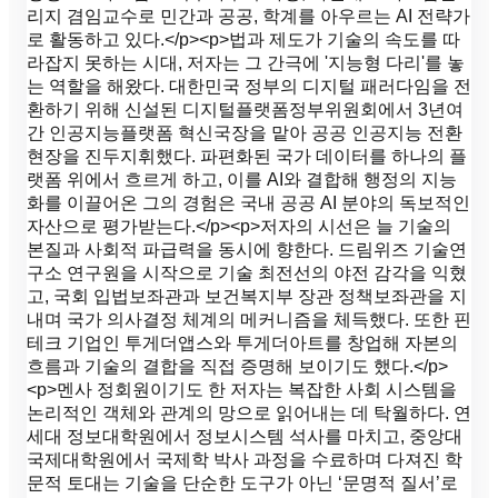
리지 겸임교수로 민간과 공공, 학계를 아우르는 AI 전략가
로 활동하고 있다.</p><p>법과 제도가 기술의 속도를 따
라잡지 못하는 시대, 저자는 그 간극에 '지능형 다리'를 놓
는 역할을 해왔다. 대한민국 정부의 디지털 패러다임을 전
환하기 위해 신설된 디지털플랫폼정부위원회에서 3년여
간 인공지능플랫폼 혁신국장을 맡아 공공 인공지능 전환
현장을 진두지휘했다. 파편화된 국가 데이터를 하나의 플
랫폼 위에서 흐르게 하고, 이를 AI와 결합해 행정의 지능
화를 이끌어온 그의 경험은 국내 공공 AI 분야의 독보적인
자산으로 평가받는다.</p><p>저자의 시선은 늘 기술의
본질과 사회적 파급력을 동시에 향한다. 드림위즈 기술연
구소 연구원을 시작으로 기술 최전선의 야전 감각을 익혔
고, 국회 입법보좌관과 보건복지부 장관 정책보좌관을 지
내며 국가 의사결정 체계의 메커니즘을 체득했다. 또한 핀
테크 기업인 투게더앱스와 투게더아트를 창업해 자본의
흐름과 기술의 결합을 직접 증명해 보이기도 했다.</p>
<p>멘사 정회원이기도 한 저자는 복잡한 사회 시스템을
논리적인 객체와 관계의 망으로 읽어내는 데 탁월하다. 연
세대 정보대학원에서 정보시스템 석사를 마치고, 중앙대
국제대학원에서 국제학 박사 과정을 수료하며 다져진 학
문적 토대는 기술을 단순한 도구가 아닌 ‘문명적 질서’로