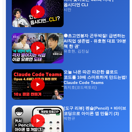
옵시디언 CLI
시안
▶
🟣초고연봉자 곤두박질! 급변하는
AI직업 생존법 - 유호현 대표 '20분
책 한 권'
▶
유호현, 김진실
오늘 나온 따끈 따끈한 클로드
코드를 10배 스마트하게 만드는법!
Claude Code Teams
▶
최지호(코드팩토리)
[도구 리뷰] 펜슬(Pencil) + 바이브
코딩으로 아이폰 앱 만들기 (3)
박현규
▶