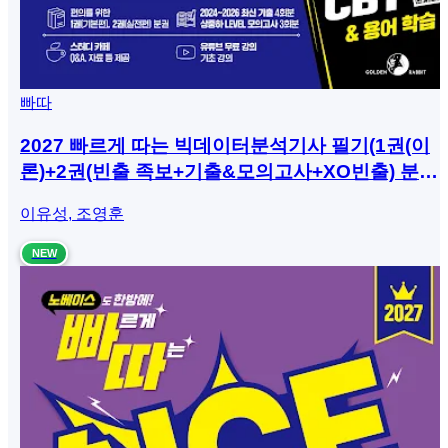
빠따
2027 빠르게 따는 빅데이터분석기사 필기(1권(이
론)+2권(빈출 족보+기출&모의고사+XO빈출) 분권,
웹 CBT(PC/모바일) 제공, 시험 직전 Live 빠따 특
이유성, 조영훈
강)
NEW