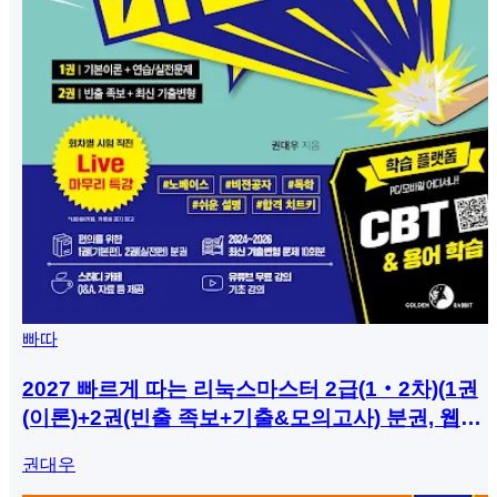
빠따
2027 빠르게 따는 리눅스마스터 2급(1‧2차)(1권
(이론)+2권(빈출 족보+기출&모의고사) 분권, 웹
CBT(PC/모바일) 제공, 시험 직전 Live 빠따 특강)
권대우