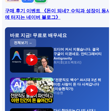
구매 후기 이벤트 《돈이 되네? 수익과 성장이 동시
에 터지는 네이버 블로그》
바로 지금! 무료로 배우세요
전체보기 →
드디어 커서 지웠습니다. 결국
구글이 이겼네요. 안티그래비티
Antigravity
▶
최지호(코드팩토리)
"전문직도 백수" AI시대 3년 뒤
이런 사람이 돈 다 사져갑니다
(이승현작가)
▶
이승현
다시 찾아오는 CLI의 시대 |