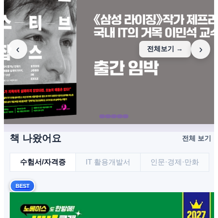
‹
›
전체보기 →
책 나왔어요
전체 보기 
수험서/자격증
IT 활용개발서
인문·경제·만화
BEST