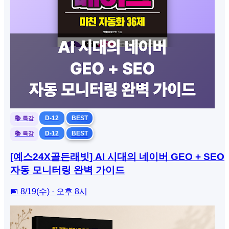
D-12
BEST
📚 특강
D-12
BEST
📚 특강
[예스24X골든래빗] AI 시대의 네이버 GEO + SEO
자동 모니터링 완벽 가이드
📅 8/19(수) · 오후 8시