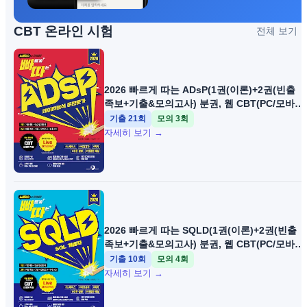
CBT 온라인 시험
전체 보기 
2026 빠르게 따는 ADsP(1권(이론)+2권(빈출
족보+기출&모의고사) 분권, 웹 CBT(PC/모바일
제공, 시험 직전 Live 빠따 특강)
기출
21
회
모의
3
회
자세히 보기 →
2026 빠르게 따는 SQLD(1권(이론)+2권(빈출
족보+기출&모의고사) 분권, 웹 CBT(PC/모바일
제공, 시험 직전 Live 빠따 특강)
기출
10
회
모의
4
회
자세히 보기 →