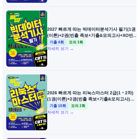
2027 빠르게 따는 빅데이터분석기사 필기(1권
(이론)+2권(빈출 족보+기출&모의고사+XO빈출)
분권, 웹 CBT(PC/모바일) 제공, 시험 직전 Live
기출
4
회
모의
3
회
빠따 특강)
자세히 보기 →
2026 빠르게 따는 리눅스마스터 2급(1‧2차)
(1권(이론)+2권(빈출 족보+기출&모의고사)
분권, 웹 CBT(PC/모바일) 제공, 시험 직전 Live
기출
10
회
모의
2
회
빠따 특강)
자세히 보기 →