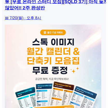
🎯 [무료 온라인 스터디 모집][SQLD 3기] 아직 늦지
않았어!! 2주 완성반
📅 7/20(월) · 오후 8시