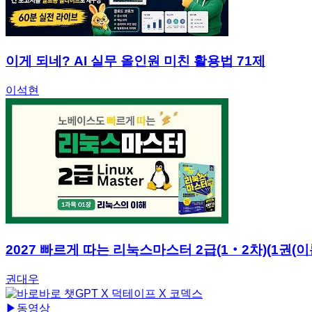
이게 되네? AI 실무 올인원 미친 활용법 71제
이석현
2027 빠르게 따는 리눅스마스터 2급(1‧2차)(1권(이론
권대우
▶
동영상