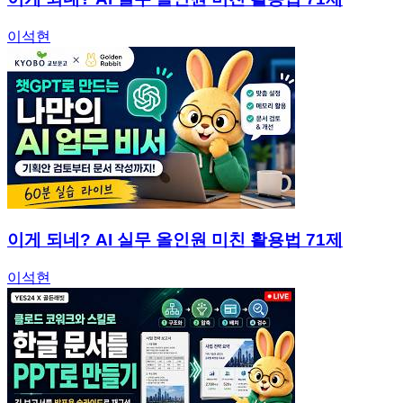
이석현
이게 되네? AI 실무 올인원 미친 활용법 71제
이석현