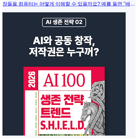
장들을 컴퓨터는 어떻게 이해할 수 있을까요? 예를 들면 "배가
나왔어"라는 문장을 떠올려보죠. 이 말을 친구에게 던진다면,
여러분의 배Stomach를 생각하며 웃을 수도 있고, 항구에서 출
발하는 배Boat를 보며 손을 흔들 수도 있으며, 과일 바구니에
서 배Pear를 꺼내는 걸 생각할 수 있습니다. 그렇지만, 우리는
앞뒤 상황, 즉 맥락을 통해 0.1초 만에 그 '배'가 어떤 의미인지
파악하죠. 하지만 0과 1의 세계에 사는 컴퓨터에게 이 문장은
'우주급 난제'가 아닐 수 없죠.컴퓨터에게 데이터는 그저 무미
건조한 기호의 나열일 뿐입니다. 인공지능이 인간처럼 세상을
이해하게 하려면, 우리는 기계에게 단어와 단어 사이의 숨겨진
연결고리, 즉 '세상의 이치'를 가르쳐야 합니다. 철학의 방에서
태어나 AI의 두뇌가 된 혁신적인 기술, 온톨로지Ontology에 대
해서 파고 들어볼까요?▸ 2,300년을 뛰어넘어 AI의 스승이 된
아리스토텔레스온톨로지라는 단어가 왠지 낯설고 어렵게 느
껴지는 건 당연합니다. 이 단어는 컴퓨터 공학이 아닌 고대 그
리스 철학에서 시작했거든요. 무려, 2,300년 전, 인류 역사상
가장 위대한 스승 중 한 명인 아리스토텔레스가 그 주인공입니
다.아리스토텔레스는 세상 만물을 관찰하며 거대한 질문을 던
졌습니다. "이 세상에 존재하는Onto 것들을 어떻게 분류하고
설명Logia해야 그 본질을 알 수 있을까?"라는 것이었죠. 그는
사물 하나하나를 개별적으로 보는 대신, 그들이 맺고 있는 '위