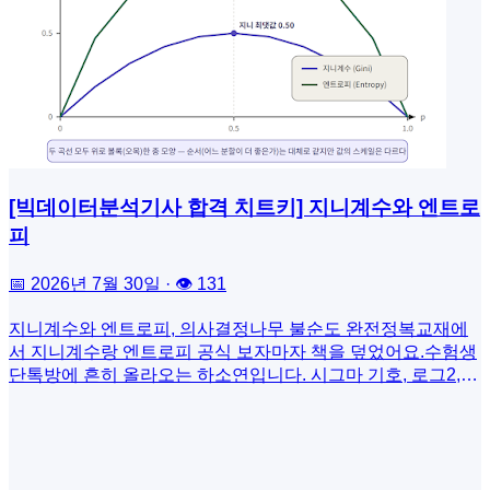
CCTV 영상 등을 각기 다른 화면에 띄워놓고 머릿속으로 억지
학습데이터, 성능, 한계 및 윤리적 고려 사항을 설명한다. 이를
퍼즐을 맞추고 있었죠.팔란티어는 여기에 '온톨로지'라는 마법
통해 사용자는 모델이 무엇을 할 수 있는지뿐만 아니라 어떤
을 부렸습니다. 그들의 소프트웨어인 '고담Gotham'은 모든 데
조건에서 구축되었는지도 이해할 수 있다. 엔비디아는 편향 완
이터를 '객체Object와 관계Relation'로 재정의합니다.• 객체:
화, 설명 가능성 및 보안 기능에 대한 추가 세부 사항을 포함하
사람(홍길동), 장소(강남역), 물건(검은색 세단), 전화번호(010-
는 확장된 모델 카드Model Card++를 제안했다.또 다른 발전
1234-5678)• 관계: 홍길동은 검은색 세단을 가지고 있다. 홍길
은 의무 공개 법률에 있다. 예를 들어 캘리포니아는 최근 2026
동은 강남역에 있다.이렇게 온톨로지화된 데이터가 쌓이면, 수
년부터 개발자가 생성형 AI 시스템을 훈련하는 데 사용되는 데
사관의 화면에는 점과 선으로 이루어진 거대한 지도가 나타납
이터셋에 대한 자세한 정보를 공개하도록 요구하는 〈생성형
니다. "A가 B에게 돈을 보냈고, 그 직후 B가 테러 위험 지역의
AI 훈련 데이터 투명성법(AB2013)〉을 통과시켰다. 여기에는
[빅데이터분석기사 합격 치트키] 지니계수와 엔트로
호텔을 예약했다"는 맥락이 선명하게 그려지죠. 실제로 팔란
저작권에 영향을 미칠 수 있는 데이터 소스가 포함되고, 이는
피
티어는 이 온톨로지 시스템을 통해 오사마 빈라덴의 은신처를
오랫동안 기업 기밀 뒤에 숨겨져 있던 내용을 명확히 하는 것
찾아내는 데 결정적인 역할을 했고, 멕시코 마약 카르텔 소탕
을 목표로 한다.업계 단체들도 투명성 템플릿과 공시 가이드라
📅 2026년 7월 30일 · 👁 131
과 거대 금융 사기 사건인 '메이도프 사건'의 실마리를 풀기도
인으로 나아가고 있다. 유럽의 컴퓨터 및 통신 산업 협회는 기
했습니다. 데이터를 쌓아두고 단순 검색하는 시대가 아니라 연
업이 공공의 책임성과 영업 비밀 및 민감한 정보를 보호할 필
지니계수와 엔트로피, 의사결정나무 불순도 완전정복교재에
결하고 이해하는 시대가 온 것이죠.▸ AI의 거짓말을 멈추게 하
요성을 균형 있게 고려하여 교육 데이터에 대한 요약 정보를
서 지니계수랑 엔트로피 공식 보자마자 책을 덮었어요.수험생
는 방법 : 온톨로지가 챗GPT의 안전벨트가 되다최근 우리는
제공할 수 있는 글로벌 투명성 템플릿을 도입하였다. 동시에
단톡방에 흔히 올라오는 하소연입니다. 시그마 기호, 로그2,
챗GPT 같은 생성형 AI의 놀라운 능력에 감탄하지만, 동시에
스탠포드에서 개발한 파운데이션 모델 투명성 지수는 주요 AI
확률 p… 처음 보면 암호처럼 느껴지는 게 당연합니다. ‘공식
그가 내뱉는 뻔뻔한 거짓말인 환각 현상에 실망합니다. '세종
개발사들을 100개의 지표로 평가하고 있다. 이는 공개 정보의
은 외웠는데 문제에 숫자만 바뀌어 나오면 또 틀린다’는 말도
대왕이 아이폰으로 넷플릭스를 보며 화를 냈다는 기록을 찾아
양과 질을 비교와 측정을 통해서 기업이 데이터 투명성을 강화
정말 많이 듣습니다. 그런데 막상 뜯어보면 두 지표가 하는 일
줘'라고 하면 확률적으로 그럴듯한 문장을 지어내죠. (물론, 최
하고 사회적 책임을 다하도록 유도하는 역할을 한다. 지표가
은 딱 하나예요. ‘이 노드 안에 클래스가 얼마나 뒤섞여 있는
근의 AI는 이런 사건은 벌어질 수 없다고 답변하는데, 그것이
우수한 AI를 활용해, 불필요한 문제에서 멀어지기 바란다.제어
가’를 숫자 하나로 표현하는 것. 이 글 하나로 그 숫자가 어떻게