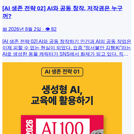
계'와 '관계'에 주목했습니다.예를 들어볼까요? 그는 소크라테
[AI 생존 전략 02] AI와 공동 창작, 저작권은 누구
스라는 개인을 정의하기 위해 '소크라테스는 인간이다. 인간은
동물이다. 동물은 생물이다'라는 관계의 사다리를 만들었습니
꺼?
다. 이것이 바로 그 유명한 삼단논법의 기초이자 온톨로지의
기초가 되는 사고 방식입니다. (아리스토텔레스는 그의 논리
📅 2026년 8월 2일 · 👁 82
학을 설명한 오르가논에서 서양 논리학의 기초로 삼단논법을
확립했어요.)중세 시대 철학자인 포르피리우스는 이를 나무
[AI 생존 전략 02] AI와 공동 창작하기 인간과 AI의 공동 작업은
모양으로 정리해서 '포르피리우스의 나무'라고 불렀죠. 뿌리에
이제 피할 수 없는 현실이 되었다. 요즘 “정서불안 김햄찌”라는
서 줄기로, 줄기에서 가지로 뻗어 나가는 이 분류 체계는 현대
AI로 생성한 동물 캐릭터가 SNS에서 화제가 되고 있다. 직장
컴퓨터 공학에서 데이터를 계층적으로 정리하는 '클래스'와
인의 일상 피로와 공감되는 감정 흐름을 작은 햄스터에 투사해
'속성' 개념의 모태가 되었습니다. 인류의 오래된 철학적 고민
서 위로와 공감을 이끌어내는 콘텐츠다. 해당 콘텐츠 뒤에는
이 21세기 인공지능의 가장 강력한 무기인 '지식 표현 도구'로
사람만의 힘으로 제작된 게 아니다. AI 엔진, 템플릿 제어 시스
자리잡은 것이죠.온톨로지는 우리가 가진 지식체계를 포리피
템, ‘텍스트 to 영상’ AI 모델 등을 골고루 사용해야 한다.우리
리우스의 나무처럼 가지를 뻗어 확장합니다.▸ 인터넷의 혼란
인간은 더 이상 ‘인간이 먼저, 기술이 보조한다’는 옛 제작 구조
을 구하러 나타난 시맨틱 웹인공지능이 이렇게 자리잡기 이전
를 유지하기 어렵게 되었다. 인간과 AI가 공동으로 작업하고
에 이것을 제대로 활용한 것은 사실 인터넷이었습니다. 전 세
결과와 책임을 분담하는 시대가 왔다. 이제부터 AI와의 인간의
계의 웹사이트와 데이터가 기하급수적으로 늘어나면서 우리
공동 작업 시대에 우리가 직면한 생존 방정식을 ‘엔진・제어・
는 '정보의 홍수'를 넘어 '정보의 늪'에 빠졌죠. 도서관에 책이 1
적용’이라는 3가지 축으로 나누어 살펴본다.엔진 : 더 투명한
억 권 있는데, 분류 기호도 없고, 제목만 보고 책을 찾아야 한다
AI 채택하기 AI 생성물 제작의 출발점은 엔진이다. 이미지 생
고 상상해보세요. '사과'를 검색했는데 스티브 잡스의 애플이,
성에는 스테이블디퓨전이나 미드저니 같은 모델이 활용되고,
대구 사과 농장, 그리고 '연인에게 사과하는 법'이 뒤죽박죽 섞
영상을 합성 및 변환하는 데 피카랩이나 런웨이와 같은 영상
여 나온다면, 그 데이터는 쓰레기나 다름없겠죠.이때 웹의 창