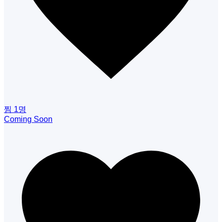
찜
1
명
Coming Soon