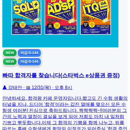
NEW
마감 D-144
NEW
마감 D-144
빠따 합격자를 찾습니다(스타벅스 e상품권 증정)
👤 강태안 · 📅 12/31(목) · 오후 8시
안녕하세요, 합격왕 카페 운영자입니다.​짧고도 긴 수험 생활의
터널을 지나, 드디어 '합격'이라는 값진 열매를 맺으신 모든 수
험생 여러분! 진심으로 축하드립니다. 짝짝짝짝~!!​여러분의 그
간의 노력과 열정이 결실을 보게 되어 저희도 마치 내 일처럼
기쁘고 뿌듯합니다.이제 그 합격의 기쁨을 함께 나누고, 뒤를
따르는 후배 수험생에게 희망의 이정표가 되어주실 '합격 주인