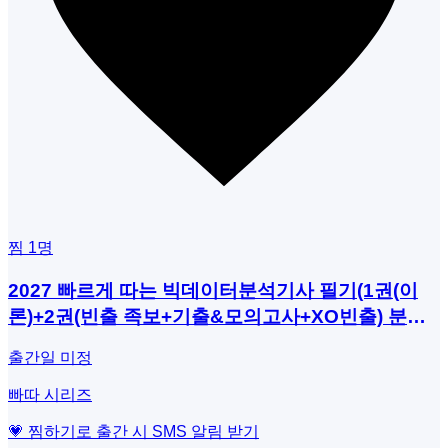
찜
1
명
2027 빠르게 따는 빅데이터분석기사 필기(1권(이
론)+2권(빈출 족보+기출&모의고사+XO빈출) 분권,
웹 CBT(PC/모바일) 제공, 시험 직전 Live 빠따 특
출간일 미정
강)
빠따 시리즈
💗 찜하기로 출간 시 SMS 알림 받기