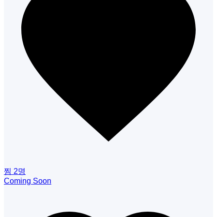
찜
2
명
Coming Soon