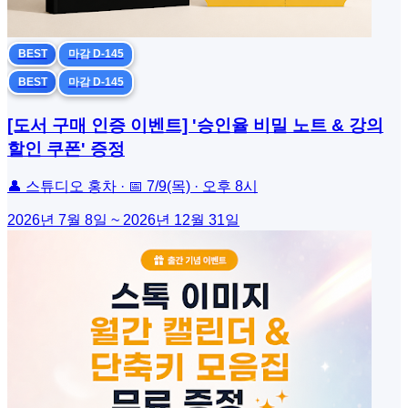
BEST
마감 D-145
BEST
마감 D-145
[도서 구매 인증 이벤트] '승인율 비밀 노트 & 강의
할인 쿠폰' 증정
👤 스튜디오 홍차 · 📅 7/9(목) · 오후 8시
2026년 7월 8일 ~ 2026년 12월 31일