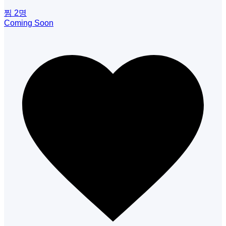
찜
2
명
Coming Soon