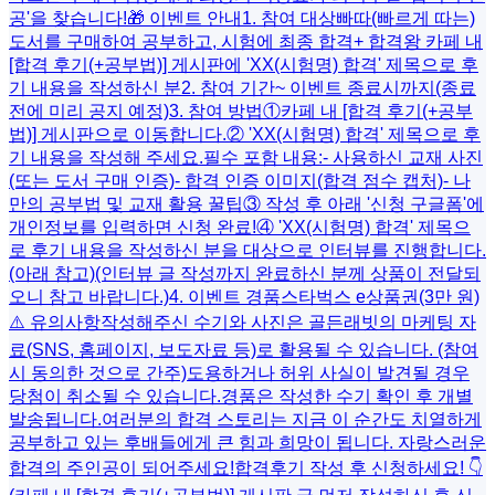
공'을 찾습니다!​​🎁 이벤트 안내1. 참여 대상빠따(빠르게 따는)
도서를 구매하여 공부하고, 시험에 최종 합격+ 합격왕 카페 내
[합격 후기(+공부법)] 게시판에 'XX(시험명) 합격' 제목으로 후
기 내용을 작성하신 분​2. 참여 기간~ 이벤트 종료시까지(종료
전에 미리 공지 예정)​3. 참여 방법①카페 내 [합격 후기(+공부
법)] 게시판으로 이동합니다.② 'XX(시험명) 합격' 제목으로 후
기 내용을 작성해 주세요.​필수 포함 내용:- 사용하신 교재 사진
(또는 도서 구매 인증)- 합격 인증 이미지(합격 점수 캡처)- 나
만의 공부법 및 교재 활용 꿀팁​③ ​작성 후 아래 '신청 구글폼'에
개인정보를 입력하면 신청 완료!④ 'XX(시험명) 합격' 제목으
로 후기 내용을 작성하신 분을 대상으로 인터뷰를 진행합니다.
(아래 참고)(인터뷰 글 작성까지 완료하신 분께 상품이 전달되
오니 참고 바랍니다.)4. 이벤트 경품스타벅스 e상품권(3만 원)​
⚠️ 유의사항작성해주신 수기와 사진은 골든래빗의 마케팅 자
료(SNS, 홈페이지, 보도자료 등)로 활용될 수 있습니다. (참여
시 동의한 것으로 간주)도용하거나 허위 사실이 발견될 경우
당첨이 취소될 수 있습니다.경품은 작성한 수기 확인 후 개별
발송됩니다.여러분의 합격 스토리는 지금 이 순간도 치열하게
공부하고 있는 후배들에게 큰 힘과 희망이 됩니다. 자랑스러운
합격의 주인공이 되어주세요!​합격후기 작성 후 신청하세요! 👇