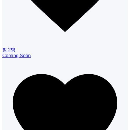
찜
2
명
Coming Soon