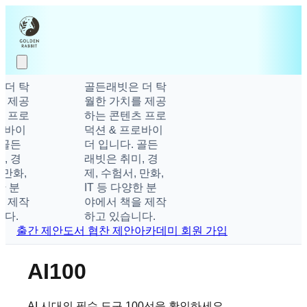
더 탁
골든래빗은 더 탁
 제공
월한 가치를 제공
 프로
하는 콘텐츠 프로
로바이
덕션 & 프로바이
골든
더 입니다. 골든
 경
래빗은 취미, 경
만화,
제, 수험서, 만화,
 분
IT 등 다양한 분
 제작
야에서 책을 제작
다.
하고 있습니다.
출간 제안
도서 협찬 제안
아카데미 회원 가입
AI100
AI 시대의 필수 도구 100선을 확인하세요.