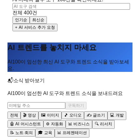
전체
400
건
인기순
최신순
+ AI 서비스 추가 요청
AI 트렌드를 놓치지 마세요
AI100이 엄선한 최신 AI 도구와 트렌드 소식을 받아보세
요.
📬
소식 받아보기
AI100이 엄선한 AI 도구와 트렌드 소식을 보내드려요
구독하기
전체
🎬 영상
🖼️ 이미지
🎵 오디오
✍️ 글쓰기
💻 개발
🤖 AI 어시스턴트
⚙️ 자동화
📊 비즈니스
🔍 리서치
📝 노트·회의
🎓 교육
📊 프레젠테이션