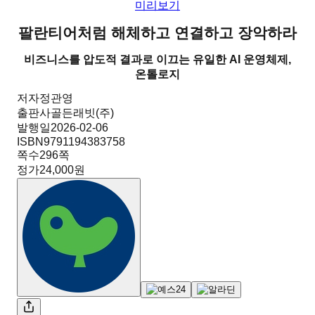
미리보기
팔란티어처럼 해체하고 연결하고 장악하라
비즈니스를 압도적 결과로 이끄는 유일한 AI 운영체제,
온톨로지
저자
정관영
출판사
골든래빗(주)
발행일
2026-02-06
ISBN
9791194383758
쪽수
296
쪽
정가
24,000원