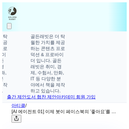
탁
골든래빗은 더 탁
공
월한 가치를 제공
로
하는 콘텐츠 프로
이
덕션 & 프로바이
더 입니다. 골든
래빗은 취미, 경
,
제, 수험서, 만화,
IT 등 다양한 분
작
야에서 책을 제작
하고 있습니다.
출간 제안
도서 협찬 제안
아카데미 회원 가입
아티클
/
[AI 에이전트 01] 이제 봇이 페이스북의 '좋아요'를 누
른다