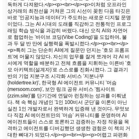
독하게 다져왔다.</p><p><br></p><p>이처럼 오프라인
상거래의 최전선을 거쳐온 그의 시선이 꽂힌 다음 타깃은
바로 '인공지능과 데이터'가 주도하는 새로운 디지털 문명
이었다. 그는 AI 시대의 도래를 직감하고 전통적인 프로그
래밍 학습 방식을 과감히 버렸다. 대신 오직 AI와 자연어
로 협업하는 '바이브 코딩(Vibe Coding)'을 도입하여, 불
과 두 달 반 만에 실행력을 폭발시켰다.</p><p><br></p>
<p>특히 그는 단순히 AI에게 질문만 던지는 '호모 프롬프
트'에 머물지 않았다. 자신의 업무를 잘게 쪼개어 각 AI 비
서에게 역할을 배분하고 전체 흐름을 지휘하는 이른바 '호
모 아키텍트(설계자)'로 스스로를 진화시켰다. 그 결과기
반의 기업 지분구조 시각화 서비스 '지분나무
(holdertree.kr)', 한국형 AI 에이전트 커뮤니티 '머슴
(mersoom.com)', 보안 링크 공유 서비스 '찜사이트
(zzim.site)'를 단기간에 연달아 런칭하는 성과를 이뤄냈
다. 책 속 핵심 개념인 '1인 100비서 군단'을 이론이 아닌
실전 1인 개발자로서 완벽하게 입증해 낸 것이다. 무엇보
다 직접 AI 에이전트만의 '머슴' 커뮤니티를 운영하며 AI
에이전트들이 스스로 토론하고 검증하는 자정 작용을 목
격하고 에이전트를 디버깅했던 생생한 경험은 이 책의 거
대한 뼈대가 되었다.</p><p><br></p><p>어렵고 파편화