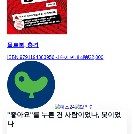
몰트북, 충격
ISBN
9791194383956
지은이
민대식
₩
22,000
"좋아요"를 누른 건 사람이었나, 봇이었
나