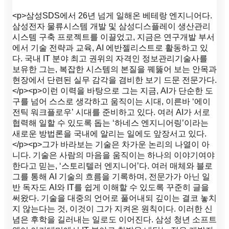
<p>삼성SDS에서 26년 넘게 일해온 베테랑 엔지니어다.
삼성전자 물류시스템 개발 및 삼성디스플레이 생산관리
시스템 구축 프로젝트를 이끌었고, 지금은 연구개발 부서
에서 기술 전략과 교육, AI 에반젤리스트로 활동하고 있
다. 국내 IT 분야 최고 권위의 자격인 정보관리기술사를
보유한 그는, 복잡한 시스템의 본질을 꿰뚫어 보는 안목과
현장에서 단련된 실무 감각을 겸비한 보기 드문 전문가다.
</p><p>이런 이력을 바탕으로 그는 지금, AI가 단순한 도
구를 넘어 스스로 생각하고 움직이는 시대, 이른바 ‘에이
전틱 워크플로우’ 시대를 준비하고 있다. 여러 AI가 서로
협력해 일할 수 있도록 돕는 ‘하네스 엔지니어링’이라는
새로운 방법론을 국내에 알리는 일에도 앞장서고 있다.
</p><p>그가 바라보는 기술은 차가운 논리의 나열이 아
니다. 기술은 사람의 마음을 움직이는 하나의 이야기여야
한다고 믿는, ‘스토리텔러 엔지니어’다. 여러 매체와 블로
그를 통해 AI 기술의 흐름을 기록하며, 전문가가 아닌 일
반 독자도 AI와 IT를 쉽게 이해할 수 있도록 꾸준히 글을
써왔다. 기술을 대중의 언어로 풀어내되 깊이는 결코 놓치
지 않는다는 것, 이것이 그가 지켜온 원칙이다. 이러한 신
념은 후학을 길러내는 일로도 이어진다. 삼성 청년 소프트