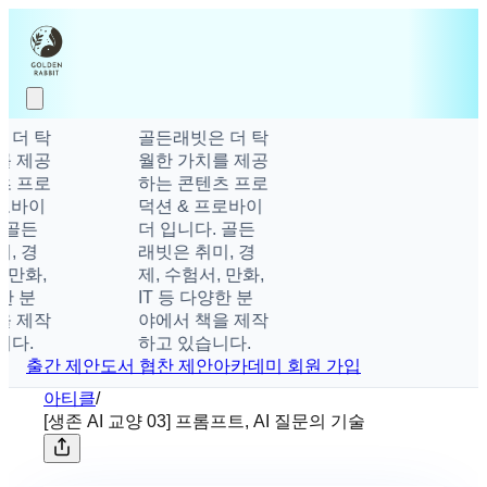
더 탁
골든래빗은 더 탁
 제공
월한 가치를 제공
 프로
하는 콘텐츠 프로
로바이
덕션 & 프로바이
 골든
더 입니다. 골든
, 경
래빗은 취미, 경
 만화,
제, 수험서, 만화,
한 분
IT 등 다양한 분
 제작
야에서 책을 제작
다.
하고 있습니다.
출간 제안
도서 협찬 제안
아카데미 회원 가입
아티클
/
[생존 AI 교양 03] 프롬프트, AI 질문의 기술