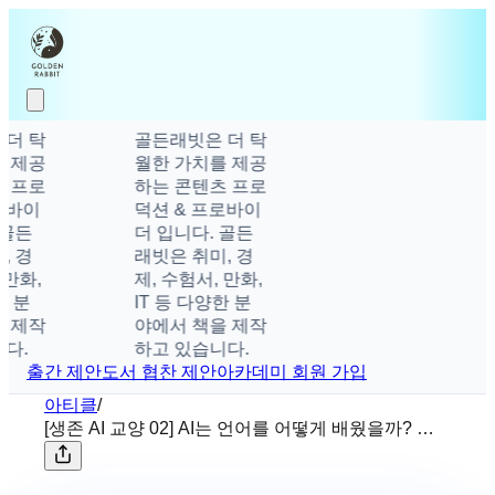
더 탁
골든래빗은 더 탁
 제공
월한 가치를 제공
 프로
하는 콘텐츠 프로
바이
덕션 & 프로바이
골든
더 입니다. 골든
 경
래빗은 취미, 경
만화,
제, 수험서, 만화,
 분
IT 등 다양한 분
 제작
야에서 책을 제작
다.
하고 있습니다.
출간 제안
도서 협찬 제안
아카데미 회원 가입
아티클
/
[생존 AI 교양 02] AI는 언어를 어떻게 배웠을까? 토
큰과 파라미터의 비밀