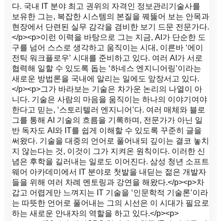
다. 국내 IT 분야 최고 권위의 자격인 정보관리기술사를
보유한 그는, 복잡한 시스템의 본질을 꿰뚫어 보는 안목과
현장에서 단련된 실무 감각을 겸비한 보기 드문 전문가다.
</p><p>이런 이력을 바탕으로 그는 지금, AI가 단순한 도
구를 넘어 스스로 생각하고 움직이는 시대, 이른바 ‘에이
전틱 워크플로우’ 시대를 준비하고 있다. 여러 AI가 서로
협력해 일할 수 있도록 돕는 ‘하네스 엔지니어링’이라는
새로운 방법론을 국내에 알리는 일에도 앞장서고 있다.
</p><p>그가 바라보는 기술은 차가운 논리의 나열이 아
니다. 기술은 사람의 마음을 움직이는 하나의 이야기여야
한다고 믿는, ‘스토리텔러 엔지니어’다. 여러 매체와 블로
그를 통해 AI 기술의 흐름을 기록하며, 전문가가 아닌 일
반 독자도 AI와 IT를 쉽게 이해할 수 있도록 꾸준히 글을
써왔다. 기술을 대중의 언어로 풀어내되 깊이는 결코 놓치
지 않는다는 것, 이것이 그가 지켜온 원칙이다. 이러한 신
념은 후학을 길러내는 일로도 이어진다. 삼성 청년 소프트
웨어 아카데미에서 IT 분야로 첫발을 내딛는 젊은 개발자
들을 위해 여러 차례 멘토링과 강연을 해왔다.</p><p>차
갑고 어렵게만 느껴지는 IT 기술을 ‘인문학적 기술론’이라
는 따뜻한 언어로 풀어내는 그의 시선은 이 시대가 필요로
하는 새로운 안내자의 역할을 하고 있다.</p><p>