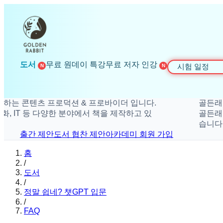
도서
무료 원데이 특강
무료 저자 인강
시험 일정
N
N
콘텐츠 프로덕션 & 프로바이더 입니다.
골든래빗은 더
IT 등 다양한 분야에서 책을 제작하고 있
골든래빗은 취
습니다.
출간 제안
도서 협찬 제안
아카데미 회원 가입
홈
/
도서
/
정말 쉽네? 챗GPT 입문
/
FAQ