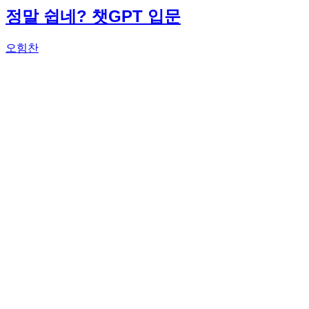
정말 쉽네? 챗GPT 입문
오힘찬