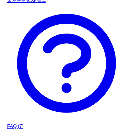
정오표
오탈자 등록
FAQ (
7
)