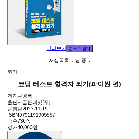
미리보기
손노트 받기
재생목록 로딩 중...
되기
코딩 테스트 합격자 되기
(
파이썬 편
)
저자
박경록
출판사
골든래빗(주)
발행일
2023-11-15
ISBN
9791191905557
쪽수
736
쪽
정가
40,000원