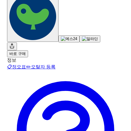
바로 구매
정보
📋
정오표
✏️
오탈자 등록