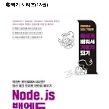
📚
되기
시리즈
(
13
권)