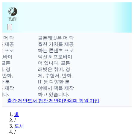
 더 탁
골든래빗은 더 탁
를 제공
월한 가치를 제공
츠 프로
하는 콘텐츠 프로
로바이
덕션 & 프로바이
 골든
더 입니다. 골든
, 경
래빗은 취미, 경
 만화,
제, 수험서, 만화,
한 분
IT 등 다양한 분
을 제작
야에서 책을 제작
다.
하고 있습니다.
출간 제안
도서 협찬 제안
아카데미 회원 가입
홈
/
도서
/