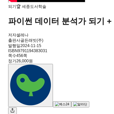
되기
🏆
세종도서학술
파이썬 데이터 분석가 되기 +
저자
셀레나
출판사
골든래빗(주)
발행일
2024-11-15
ISBN
9791194383031
쪽수
456
쪽
정가
26,000원