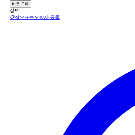
바로 구매
정보
📋
정오표
✏️
오탈자 등록