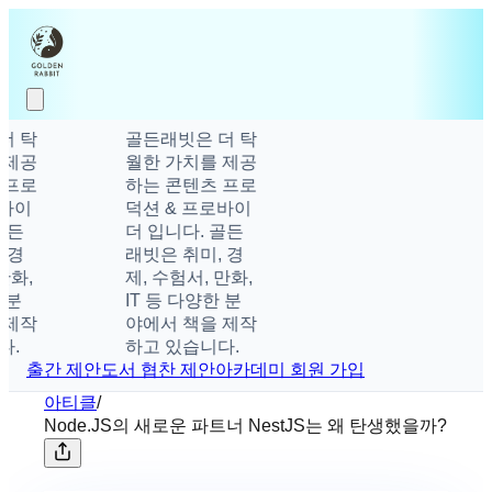
 탁
골든래빗은 더 탁
제공
월한 가치를 제공
프로
하는 콘텐츠 프로
이
덕션 & 프로바이
든
더 입니다. 골든
경
래빗은 취미, 경
화,
제, 수험서, 만화,
분
IT 등 다양한 분
제작
야에서 책을 제작
.
하고 있습니다.
출간 제안
도서 협찬 제안
아카데미 회원 가입
아티클
/
Node.JS의 새로운 파트너 NestJS는 왜 탄생했을까?