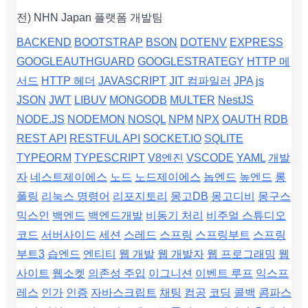
전) NHN Japan 플랫폼 개발팀
BACKEND
BOOTSTRAP
BSON
DOTENV
EXPRESS
GOOGLEAUTHGUARD
GOOGLESTRATEGY
HTTP 메
서드
HTTP 헤더
JAVASCRIPT
JIT 컴파일러
JPA
js
JSON
JWT
LIBUV
MONGODB
MULTER
NestJS
NODE.JS
NODEMON
NOSQL
NPM
NPX
OAUTH
RDB
REST API
RESTFUL API
SOCKET.IO
SQLITE
TYPEORM
TYPESCRIPT
V8엔진
VSCODE
YAML
개발
자
네스트제이에스
노드
노드제이에스
놉엔드
높엔드
롱
폴링
리눅스 명령어
리포지토리
몽고DB
몽고디비
몽구스
믹스인
백엔드
백엔드개발
비동기 처리
비주얼 스튜디오
코드
서버사이드
세션
스레드
스프링
스프링부트
스프링
부트3
습엔드
엔티티
웹 개발
웹 개발자
웹 프로그래밍
웹
사이트
웹소켓
의존성 주입
이그니션
이벤트 루프
익스프
레스
인가
인증
자바스크립트
채팅
컴공
코딩
콜백
콤파스