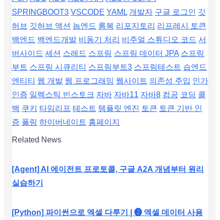
SPRINGBOOT3
VSCODE
YAML
개발자
구글 로그인
깃
허브
깃허브 액션
놉엔드
롬복
리포지토리
리프레시 토큰
백엔드
백엔드개발
비동기 처리
비주얼 스튜디오 코드
서
버사이드
세션
스레드
스프링
스프링 데이터 JPA
스프링
부트
스프링 시큐리티
스프링부트3
스프링테스트
습엔드
엔티티
웹 개발
웹 프로그래밍
웹사이트
의존성 주입
인가
인증
일렉스틱 빈스토크
자바
자바11
자바8
컴공
코딩
콜
백
쿠키
타임리프
테스트
템플릿 엔진
토큰
토큰 기반 인
증
폴링
하이버네이트
홈페이지
Related News
[Agent] AI 에이전트 프로토콜, 구글 A2A 개념부터 원리
실습하기
[Python] 파이썬으로 엑셀 다루기 | ❷ 엑셀 데이터 사용