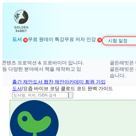
도서
무료 원데이 특강
무료 저자 인강
시험 일정
N
N
 프로덕션 & 프로바이더 입니다.
골든래빗은 더 탁월
 다양한 분야에서 책을 제작하고 있
골든래빗은 취미, 경
습니다.
출간 제안
도서 협찬 제안
아카데미 회원 가입
도서
/
요즘 바이브 코딩 클로드 코드 완벽 가이드