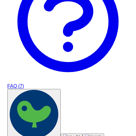
FAQ (
7
)