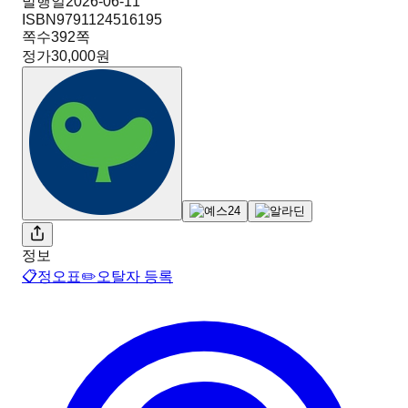
발행일
2026-06-11
ISBN
9791124516195
쪽수
392
쪽
정가
30,000원
정보
📋
정오표
✏️
오탈자 등록