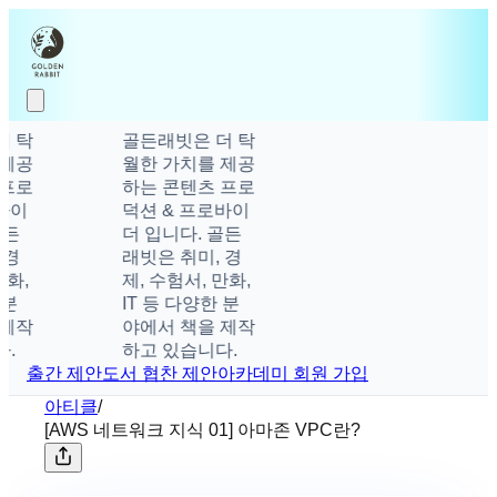
 탁
골든래빗은 더 탁
제공
월한 가치를 제공
프로
하는 콘텐츠 프로
바이
덕션 & 프로바이
든
더 입니다. 골든
경
래빗은 취미, 경
화,
제, 수험서, 만화,
분
IT 등 다양한 분
제작
야에서 책을 제작
.
하고 있습니다.
출간 제안
도서 협찬 제안
아카데미 회원 가입
아티클
/
[AWS 네트워크 지식 01] 아마존 VPC란?