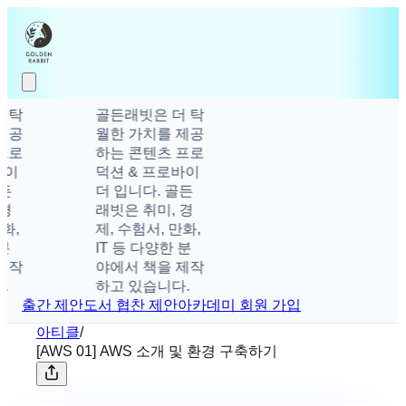
탁
골든래빗은 더 탁
공
월한 가치를 제공
로
하는 콘텐츠 프로
이
덕션 & 프로바이
더 입니다. 골든
래빗은 취미, 경
,
제, 수험서, 만화,
IT 등 다양한 분
작
야에서 책을 제작
하고 있습니다.
출간 제안
도서 협찬 제안
아카데미 회원 가입
아티클
/
[AWS 01] AWS 소개 및 환경 구축하기