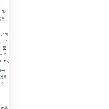
 때,
 작
음은
구성하
인 작
데 문
텍스트
니다.
있음
작업을
 아
 호출