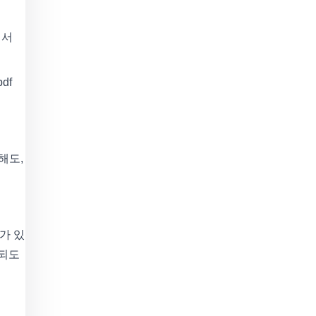
에서
df
해도,
가 있
결되도