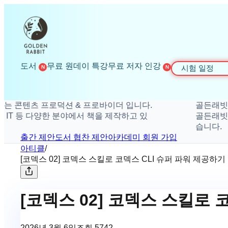
도서
무료 원데이 특강
무료 저자 인강
시험 일정
N
N
텐츠 프로덕션 & 프로바이더 입니다.
골든래빗은 더 
 등 다양한 분야에서 책을 제작하고 있
골든래빗은 취미,
습니다.
출간 제안
도서 협찬 제안
아카데미 회원 가입
아티클
/
[코덱스 02] 코덱스 스킬로 코덱스 CLI 슈퍼 파워 제공하기
[코덱스 02] 코덱스 스킬로 
2026년 3월 6일
조회
5742