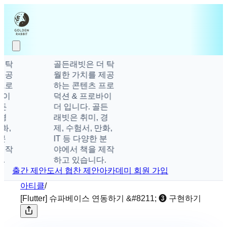
탁
골든래빗은 더 탁
공
월한 가치를 제공
로
하는 콘텐츠 프로
이
덕션 & 프로바이
더 입니다. 골든
래빗은 취미, 경
,
제, 수험서, 만화,
IT 등 다양한 분
작
야에서 책을 제작
하고 있습니다.
출간 제안
도서 협찬 제안
아카데미 회원 가입
아티클
/
[Flutter] 슈파베이스 연동하기 &#8211; ❸ 구현하기