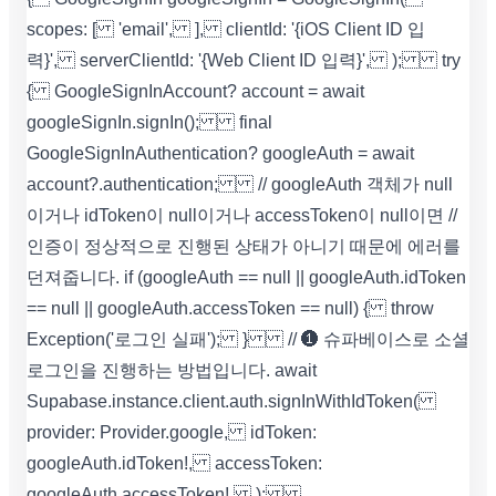
scopes: [ 'email', ], clientId: '{iOS Client ID 입
력}', serverClientId: '{Web Client ID 입력}', ); try
{ GoogleSignInAccount? account = await
googleSignIn.signIn(); final
GoogleSignInAuthentication? googleAuth = await
account?.authentication; // googleAuth 객체가 null
이거나 idToken이 null이거나 accessToken이 null이면 //
인증이 정상적으로 진행된 상태가 아니기 때문에 에러를
던져줍니다. if (googleAuth == null || googleAuth.idToken
== null || googleAuth.accessToken == null) { throw
Exception('로그인 실패'); } // ❶ 슈파베이스로 소셜
로그인을 진행하는 방법입니다. await
Supabase.instance.client.auth.signInWithIdToken(
provider: Provider.google, idToken:
googleAuth.idToken!, accessToken:
googleAuth.accessToken!, );