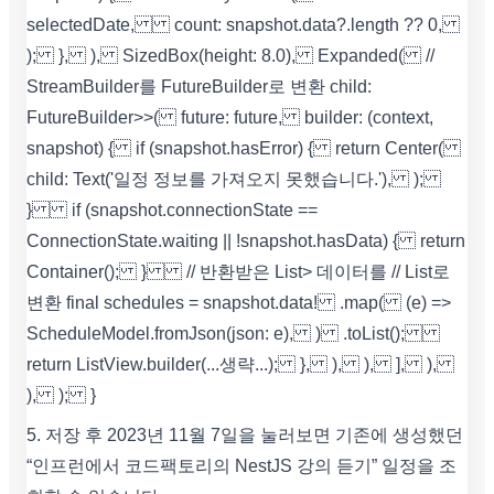
selectedDate, count: snapshot.data?.length ?? 0,
); }, ), SizedBox(height: 8.0), Expanded( //
StreamBuilder를 FutureBuilder로 변환 child:
FutureBuilder>>( future: future, builder: (context,
snapshot) { if (snapshot.hasError) { return Center(
child: Text('일정 정보를 가져오지 못했습니다.'), );
} if (snapshot.connectionState ==
ConnectionState.waiting || !snapshot.hasData) { return
Container(); } // 반환받은 List> 데이터를 // List로
변환 final schedules = snapshot.data! .map( (e) =>
ScheduleModel.fromJson(json: e), ) .toList();
return ListView.builder(...생략...); }, ), ), ], ),
), ); }
5. 저장 후 2023년 11월 7일을 눌러보면 기존에 생성했던
“인프런에서 코드팩토리의 NestJS 강의 듣기” 일정을 조