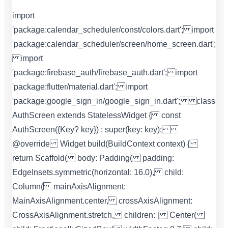
import
'package:calendar_scheduler/const/colors.dart'; import
'package:calendar_scheduler/screen/home_screen.dart';
import
'package:firebase_auth/firebase_auth.dart'; import
'package:flutter/material.dart'; import
'package:google_sign_in/google_sign_in.dart'; class
AuthScreen extends StatelessWidget { const
AuthScreen({Key? key}) : super(key: key);
@override Widget build(BuildContext context) {
return Scaffold( body: Padding( padding:
EdgeInsets.symmetric(horizontal: 16.0), child:
Column( mainAxisAlignment:
MainAxisAlignment.center, crossAxisAlignment:
CrossAxisAlignment.stretch, children: [ Center(