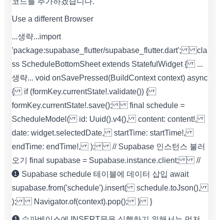
코드를 추가하겠습니다.
Use a different Browser
...생략... import
'package:supabase_flutter/supabase_flutter.dart'; cla
ss ScheduleBottomSheet extends StatefulWidget { ...
생략... void onSavePressed(BuildContext context) async
{ if (formKey.currentState!.validate()) {
formKey.currentState!.save(); final schedule =
ScheduleModel( id: Uuid().v4(), content: content!,
date: widget.selectedDate, startTime: startTime!,
endTime: endTime!, ); // Supabase 인스턴스 불러
오기 final supabase = Supabase.instance.client; //
❶ Supabase schedule 테이블에 데이터 삽입 await
supabase.from('schedule').insert( schedule.toJson(),
); Navigator.of(context).pop(); } }
❶ 슈파베이스에 INSERT문을 실행하기 위해서는 먼저