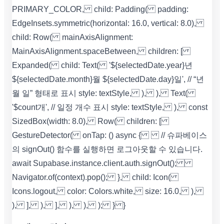
PRIMARY_COLOR, child: Padding( padding:
EdgeInsets.symmetric(horizontal: 16.0, vertical: 8.0),
child: Row( mainAxisAlignment:
MainAxisAlignment.spaceBetween, children: [
Expanded( child: Text( '${selectedDate.year}년
${selectedDate.month}월 ${selectedDate.day}일', // “년
월 일” 형태로 표시 style: textStyle, ), ), Text(
'$count개', // 일정 개수 표시 style: textStyle, ), const
SizedBox(width: 8.0), Row( children: [
GestureDetector( onTap: () async { // 슈파베이스
의 signOut() 함수를 실행하면 로그아웃할 수 있습니다.
await Supabase.instance.client.auth.signOut();
Navigator.of(context).pop(); }, child: Icon(
Icons.logout, color: Colors.white, size: 16.0, ),
), ], ), ], ), ), ); } }