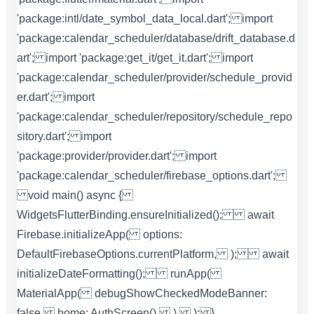
'package:intl/date_symbol_data_local.dart'; import
'package:calendar_scheduler/database/drift_database.d
art'; import 'package:get_it/get_it.dart'; import
'package:calendar_scheduler/provider/schedule_provid
er.dart'; import
'package:calendar_scheduler/repository/schedule_repo
sitory.dart'; import
'package:provider/provider.dart'; import
'package:calendar_scheduler/firebase_options.dart';
void main() async {
WidgetsFlutterBinding.ensureInitialized(); await
Firebase.initializeApp( options:
DefaultFirebaseOptions.currentPlatform, ); await
initializeDateFormatting(); runApp(
MaterialApp( debugShowCheckedModeBanner:
false, home: AuthScreen(), ), ); }