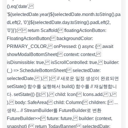
().eq('date',
'${selectedDate.year}${selectedDate.month.toString().pa
dLeft(2, '0')}${selectedDate.day.toString().padLeft(2,
'0')}'); return Scaffold( floatingActionButton:
FloatingActionButton( backgroundColor:
PRIMARY_COLOR, onPressed: () async { await
showModalBottomSheet( context: context,
isDismissible: true, isScrollControlled: true, builder:
(_) => ScheduleBottomSheet( selectedDate:
selectedDate, ), ); // 새로운 일정 생성이 완료되면
setState() 함수를 실행해서 build() 함수를 // 재실행합니
다. setState(() {}); }, child: Icon( Icons.add, ),
), body: SafeArea( child: Column( children: [ ...
생략... // StreamBuilder를 FutureBuilder로 변환
FutureBuilder>>( future: future, builder: (context,
snapshot) { return TodayBanner( selectedDate: