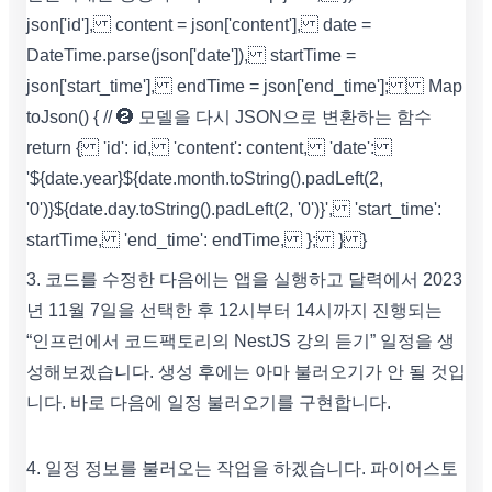
json['id'], content = json['content'], date =
DateTime.parse(json['date']), startTime =
json['start_time'], endTime = json['end_time']; Map
toJson() { // ➋ 모델을 다시 JSON으로 변환하는 함수
return { 'id': id, 'content': content, 'date':
'${date.year}${date.month.toString().padLeft(2,
'0')}${date.day.toString().padLeft(2, '0')}', 'start_time':
startTime, 'end_time': endTime, }; } }
3. 코드를 수정한 다음에는 앱을 실행하고 달력에서 2023
년 11월 7일을 선택한 후 12시부터 14시까지 진행되는
“인프런에서 코드팩토리의 NestJS 강의 듣기” 일정을 생
성해보겠습니다. 생성 후에는 아마 불러오기가 안 될 것입
니다. 바로 다음에 일정 불러오기를 구현합니다.
4. 일정 정보를 불러오는 작업을 하겠습니다. 파이어스토