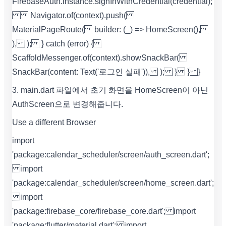
FirebaseAuth.instance.signInWithCredential(credential);
Navigator.of(context).push(
MaterialPageRoute( builder: (_) => HomeScreen(),
), ); } catch (error) {
ScaffoldMessenger.of(context).showSnackBar(
SnackBar(content: Text('로그인 실패')), ); } } }
3. main.dart 파일에서 초기 화면을 HomeScreen이 아닌
AuthScreen으로 변경해줍니다.
Use a different Browser
import
'package:calendar_scheduler/screen/auth_screen.dart';
import
'package:calendar_scheduler/screen/home_screen.dart';
import
'package:firebase_core/firebase_core.dart'; import
'package:flutter/material.dart'; import