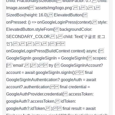
child: FractionallySizedBox( widthFactor: 0.7, child:
Image.asset( 'assets/img/logo.png', ), ), ),
SizedBox(height: 16.0), ElevatedButton(
onPressed: () => onGoogleLoginPress(context), style:
ElevatedButton.styleFrom( backgroundColor:
SECONDARY_COLOR, ), child: Text('구글로 로그
인'), ), ], ), ), ); }
onGoogleLoginPress(BuildContext context) async {
GoogleSignIn googleSignIn = GoogleSignIn( scopes:
[ 'email', ], ); try { GoogleSignInAccount?
account = await googleSignIn.signIn(); final
GoogleSignInAuthentication? googleAuth = await
account?.authentication; final credential =
GoogleAuthProvider.credential( accessToken:
googleAuth?.accessToken, idToken:
googleAuth?.idToken, ); final result = await