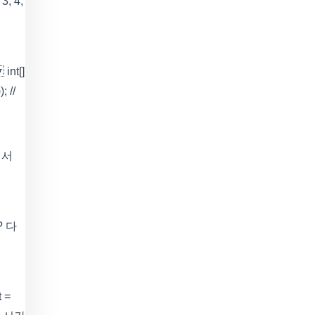
 3, 4,
int[]
; //
해서
 다
t =