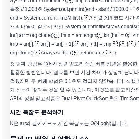
System.currentTimeMillis(); int[] bubble = bubbleSort(
측정 // 1.008초 System.out.println((end - start) / 1000.0 + "
end = System.currentTimeMillis(); // 정렬 API 코드 시간 측정 /
개의 배열이 같은지 확인 System.out.println(Arrays.equals(bubble,
int[] arr = org.clone(); int n = arr.length; for (int i = 0; i < n; 
tmp = arr[j]; arr[j] = arr[j + 1]; arr[j + 1] = tmp; } } } 
org.clone(); Arrays.sort(arr); return arr; } }
첫 번째 방법은 O(N2) 정렬 알고리즘인 버블 정렬을 활용한 방법이
활용한 방법입니다. 결과를 보면 시간 차이가 상당히 납니다.
걸렸지만 두 번째 방법은 0.1초도 걸리지 않았습니다. 실행 환
가 성능이 좋다는 것을 알 수 있습니다. 이것으로 알고리즘의 
API의 정렬 알고리즘은 Dual-Pivot QuickSort 혹은 Tim-So
시간 복잡도 분석하기
N은 arr의 길이이므로 시간 복잡도는 O(NlogN)입니다.
문제 01 배열 제어하기 ⭐️⭐️