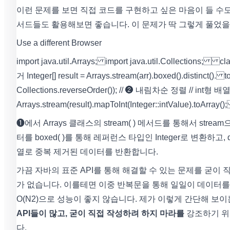
이런 문제를 보면 직접 코드를 구현하고 싶은 마음이 들 수
서드들도 활용해보면 좋습니다. 이 문제가 딱 그렇게 풀었을
Use a different Browser
import java.util.Arrays; import java.util.Collections; cla
거 Integer[] result = Arrays.stream(arr).boxed().distinct(). t
Collections.reverseOrder()); // ❷ 내림차순 정렬 // int형
Arrays.stream(result).mapToInt(Integer::intValue).toArray(
❶에서 Arrays 클래스의 stream( ) 메서드를 통해서 stre
터를 boxed( )를 통해 레퍼런스 타입인 Integer로 변환하고, 
열로 중복 제거된 데이터를 반환합니다.
가끔 자바의 표준 API를 통해 해결할 수 있는 문제를 굳이
가 없습니다. 이를테면 이중 반복문을 통해 일일이 데이터
O(N2)으로 성능이 좋지 않습니다. 제가 이렇게 간단해 보
API들이 많고, 굳이 직접 작성하려 하지 마라를
강조하기 위함입
다.