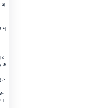
 메
복값 제
 데이
형 배
필요
표준
합니