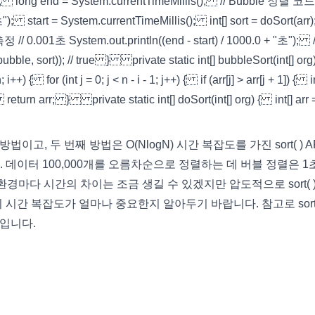
arr); long end = System.currentTimeMillis(); // Bubble 정렬 
초"); start = System.currentTimeMillis(); int[] sort = doSort(ar
/ 0.001초 System.out.println((end - start) / 1000.0 + "초"); 
 sort)); // true } private static int[] bubbleSort(int[] or
i++) { for (int j = 0; j < n - i - 1; j++) { if (arr[j] > arr[j + 1]) { i
return arr; } private static int[] doSort(int[] org) { int[] arr 
고, 두 번째 방법은 O(NlogN) 시간 복잡도를 가진 sort( ) A
 데이터 100,000개를 오름차순으로 정렬하는 데 버블 정렬은 1
경마다 시간의 차이는 조금 생길 수 있겠지만 압도적으로 sort( ) 
시간 복잡도가 얼마나 중요한지 알아두기 바랍니다. 참고로 sort(
rt입니다.