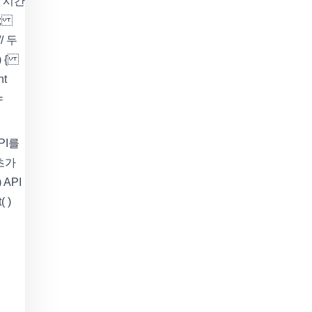
코드 시간
r);
// 두
g) {
nt
=
PI를
초가
API
 )