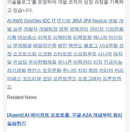
기술블로그’를 운영하며 개발 조직의 성장 과정을 기록하
고 있습니다.
AI
AWS
DevOps
IDC
IT
IT기업
JIRA
JPA
Next.js
개발
개
발 실무
개발자
개발팀장
경력
경력관리
관리자
기업문화
기획
데브옵스
리액트
리팩터링
리팩토링
매니저
머신러
닝
문제해결
배달의민족
배민
백엔드
블로그
사내문화
성
장
소프트스킬
스크럼
스타트업
스프링부트
시니어
애자
일
온보딩
우아한형제들
유니콘
이력관리
이직
인공지능
자기계발
젠킨스
조직문화
주니어
지라
취업
커리어
커리
어패스
코드리뷰
코딩
프런트엔드
프로그래머
프론트엔
드
Related News
[Agent] AI 에이전트 프로토콜, 구글 A2A 개념부터 원리
실습하기