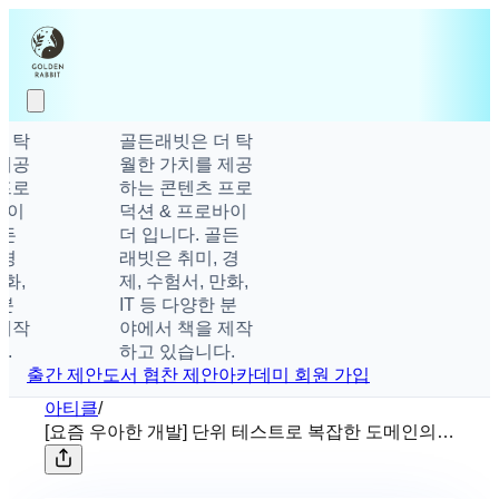
 탁
골든래빗은 더 탁
제공
월한 가치를 제공
프로
하는 콘텐츠 프로
이
덕션 & 프로바이
든
더 입니다. 골든
경
래빗은 취미, 경
,
제, 수험서, 만화,
IT 등 다양한 분
제작
야에서 책을 제작
하고 있습니다.
출간 제안
도서 협찬 제안
아카데미 회원 가입
아티클
/
[요즘 우아한 개발] 단위 테스트로 복잡한 도메인의
프론트엔드 프로젝트 정복하기