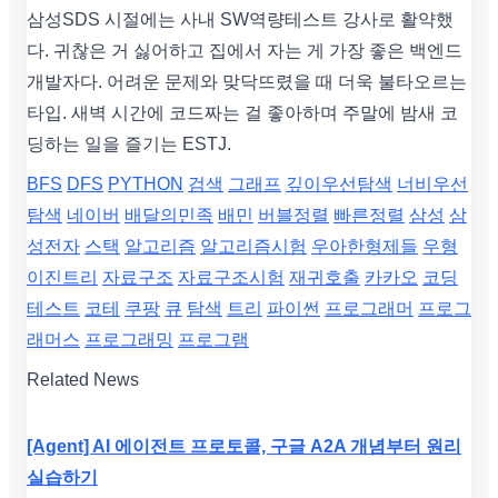
삼성SDS 시절에는 사내 SW역량테스트 강사로 활약했
다. 귀찮은 거 싫어하고 집에서 자는 게 가장 좋은 백엔드
개발자다. 어려운 문제와 맞닥뜨렸을 때 더욱 불타오르는
타입. 새벽 시간에 코드짜는 걸 좋아하며 주말에 밤새 코
딩하는 일을 즐기는 ESTJ.
BFS
DFS
PYTHON
검색
그래프
깊이우선탐색
너비우선
탐색
네이버
배달의민족
배민
버블정렬
빠른정렬
삼성
삼
성전자
스택
알고리즘
알고리즘시험
우아한형제들
우형
이진트리
자료구조
자료구조시험
재귀호출
카카오
코딩
테스트
코테
쿠팡
큐
탐색
트리
파이썬
프로그래머
프로그
래머스
프로그래밍
프로그램
Related News
[Agent] AI 에이전트 프로토콜, 구글 A2A 개념부터 원리
실습하기