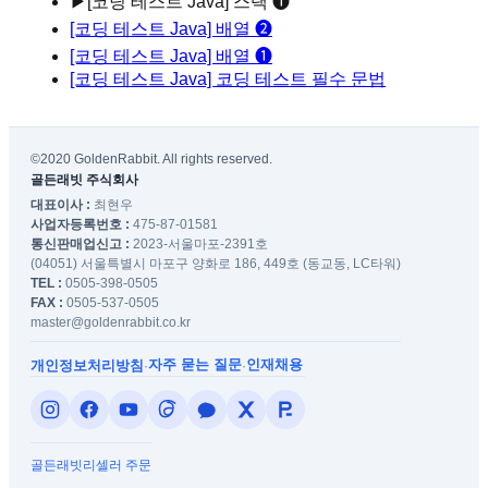
▶
[코딩 테스트 Java] 스택 ❶
[코딩 테스트 Java] 배열 ❷
[코딩 테스트 Java] 배열 ❶
[코딩 테스트 Java] 코딩 테스트 필수 문법
©2020 GoldenRabbit. All rights reserved.
골든래빗 주식회사
대표이사 :
최현우
사업자등록번호 :
475-87-01581
통신판매업신고 :
2023-서울마포-2391호
(04051) 서울특별시 마포구 양화로 186, 449호 (동교동, LC타워)
TEL :
0505-398-0505
FAX :
0505-537-0505
master@goldenrabbit.co.kr
자주 묻는 질문
인재채용
개인정보처리방침
·
·
골든래빗
리셀러 주문