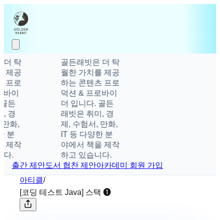
더 탁
골든래빗은 더 탁
 제공
월한 가치를 제공
 프로
하는 콘텐츠 프로
로바이
덕션 & 프로바이
골든
더 입니다. 골든
 경
래빗은 취미, 경
만화,
제, 수험서, 만화,
 분
IT 등 다양한 분
 제작
야에서 책을 제작
다.
하고 있습니다.
출간 제안
도서 협찬 제안
아카데미 회원 가입
아티클
/
[코딩 테스트 Java] 스택 ❶