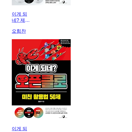
이게 되
네? 제미
나이 완전
오힘찬
미친 활용
법 81제
이게 되