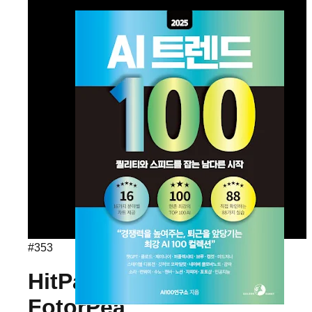
#
353
HitPaw
FotorPea