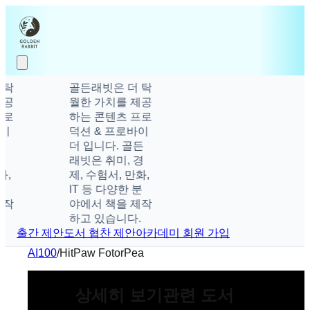
탁
골든래빗은 더 탁
공
월한 가치를 제공
로
하는 콘텐츠 프로
이
덕션 & 프로바이
더 입니다. 골든
래빗은 취미, 경
,
제, 수험서, 만화,
IT 등 다양한 분
작
야에서 책을 제작
하고 있습니다.
출간 제안
도서 협찬 제안
아카데미 회원 가입
AI100
/
HitPaw FotorPea
상세히 보기
관련 도서