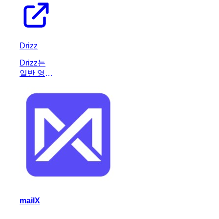
Drizz
Drizz는
일반 영어
로 작성된
자체 복구
모바일 테
스트를 실
행하여 개
발 및 QA
프로세스
를 간소화
하는 AI
기반 플랫
폼입니다.
mailX