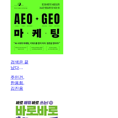
검색은 끝
났다
AEO·GEO
주민건,
마케팅
한용희,
김진용