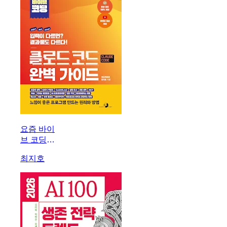
A2A
LangGraph
요즘 바이
브 코딩
클로드 코
최지호
드 완벽
가이드