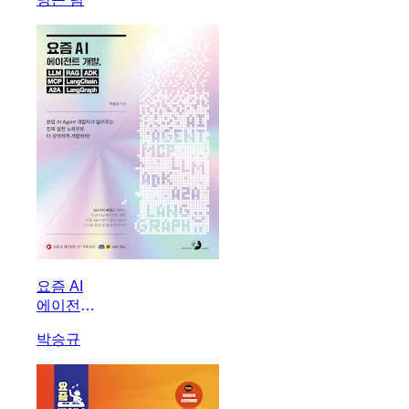
요즘 AI
에이전트
개발,
박승규
LLM
RAG
ADK
MCP
LangChain