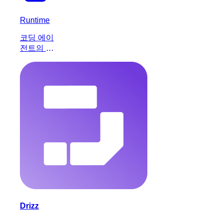
Runtime
코딩 에이
전트의 작
업을 중앙
집중화하
고 관리하
여 소프트
웨어 개발
프로세스
를 효율적
으로 조정
하는 AI
플랫폼입
니다.
Drizz