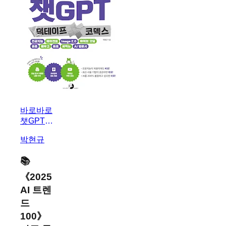
바로바로
챗GPT X
덕테이프
박현규
X 코덱스
📚
《
2025
AI 트렌
드
100
》