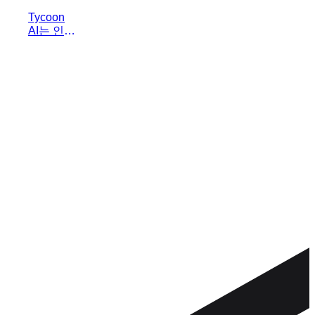
Tycoon
AI는 인공
지능 직원
을 활용하
여 개인이
회사를 효
율적으로
운영할 수
있도록 돕
는 AI 기
반 경영
지원 플랫
폼입니다.