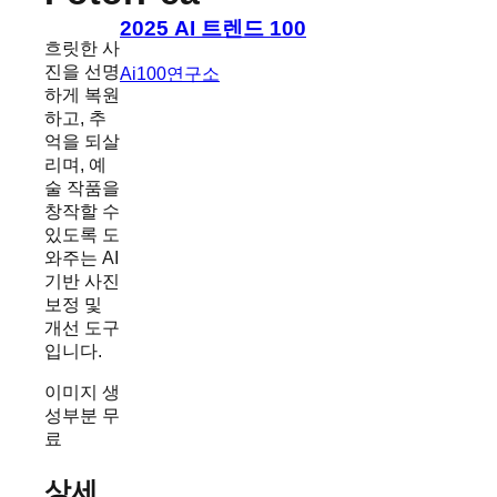
2025 AI 트렌드 100
흐릿한 사
진을 선명
Ai100연구소
하게 복원
하고, 추
억을 되살
리며, 예
술 작품을
창작할 수
있도록 도
와주는 AI
기반 사진
보정 및
개선 도구
입니다.
이미지 생
성
부분 무
료
상세