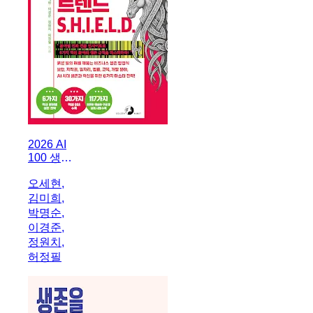
2026 AI
100 생존
전략 트렌
오세현,
드 쉴드
김미희,
(SHIELD)
박명순,
이경준,
정원치,
허정필