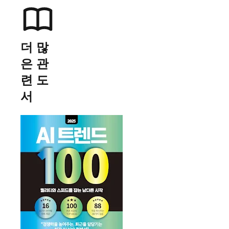
더 많
은 관
련 도
서