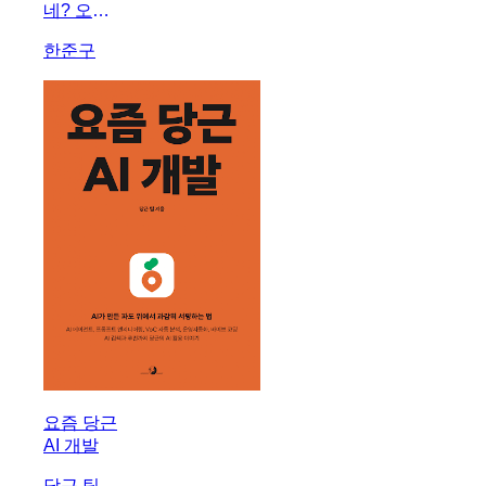
네? 오픈
클로 미친
한준구
활용법
50제
요즘 당근
AI 개발
당근 팀