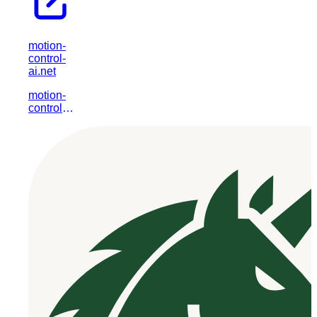
motion-
control-
ai.net
motion-
control-
ai.net은
AI 기반
모션 제어
기술을 통
해 다양한
산업 분야
의 자동화
및 효율성
향상을 지
원하는 전
문 플랫폼
입니다.