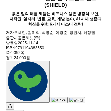
(
SHIELD
)
붉은 말의 해를 꿰뚫는 비즈니스 생존 방정식 보안,
저작권, 일자리, 법률, 교육, 개발 분야, AI 시대 생존과
혁신을 위한 6가지 마스터 전략!
저자
오세현, 김미희, 박명순, 이경준, 정원치, 허정필
출판사
골든래빗(주)
발행일
2025-11-14
ISBN
9791194383550
쪽수
352
쪽
정가
24,000원