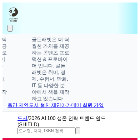
탁
골든래빗은 더 탁
공
월한 가치를 제공
로
하는 콘텐츠 프로
이
덕션 & 프로바이
더 입니다. 골든
래빗은 취미, 경
,
제, 수험서, 만화,
IT 등 다양한 분
작
야에서 책을 제작
하고 있습니다.
출간 제안
도서 협찬 제안
아카데미 회원 가입
도서
/
2026 AI 100 생존 전략 트렌드 쉴드
(SHIELD)