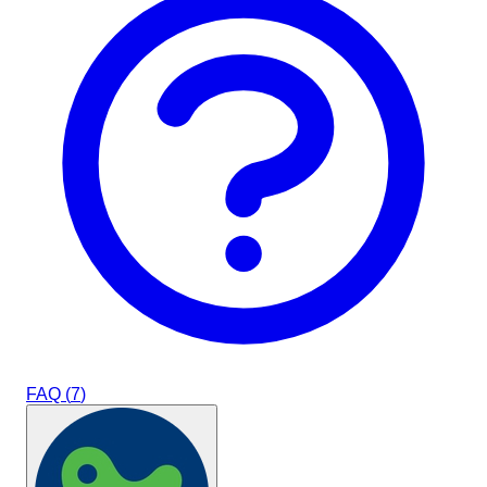
FAQ (
7
)