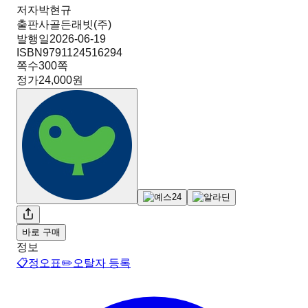
저자
박현규
출판사
골든래빗(주)
발행일
2026-06-19
ISBN
9791124516294
쪽수
300
쪽
정가
24,000원
바로 구매
정보
📋
정오표
✏️
오탈자 등록