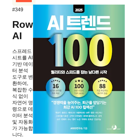
#
349
Rows
AI
스프레드
시트를 AI
기반 데이
터 분석
도구로 변
환하여,
복잡한 수
식 없이
자연어 명
령으로 데
이터 분석
및 자동화
가 가능합
니다.