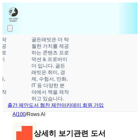
탁
골든래빗은 더 탁
공
월한 가치를 제공
로
하는 콘텐츠 프로
이
덕션 & 프로바이
더 입니다. 골든
래빗은 취미, 경
,
제, 수험서, 만화,
IT 등 다양한 분
작
야에서 책을 제작
하고 있습니다.
출간 제안
도서 협찬 제안
아카데미 회원 가입
AI100
/
Rows AI
상세히 보기
관련 도서