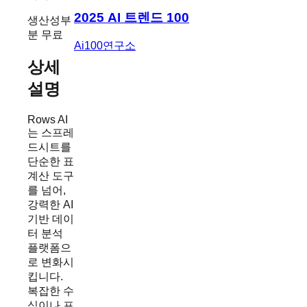
2025 AI 트렌드 100
생산성
부
분 무료
Ai100연구소
상세
설명
Rows AI
는 스프레
드시트를
단순한 표
계산 도구
를 넘어,
강력한 AI
기반 데이
터 분석
플랫폼으
로 변화시
킵니다.
복잡한 수
식이나 프