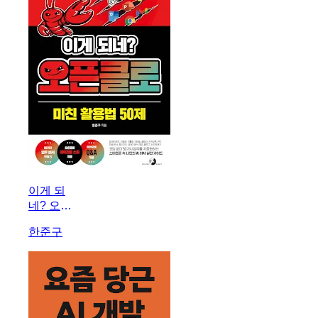
이게 되
네? 오픈
클로 미친
한준구
활용법
50제