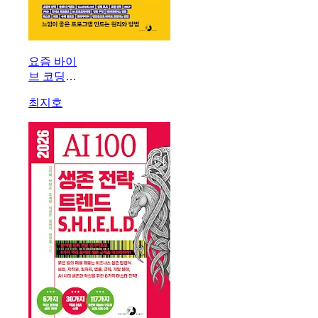
요즘 바이
브 코딩
클로드 코
최지호
드 완벽
가이드