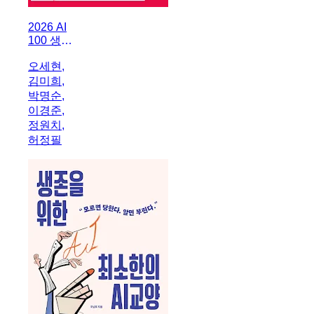
2026 AI
100 생존
전략 트렌
오세현,
드 쉴드
김미희,
(SHIELD)
박명순,
이경준,
정원치,
허정필