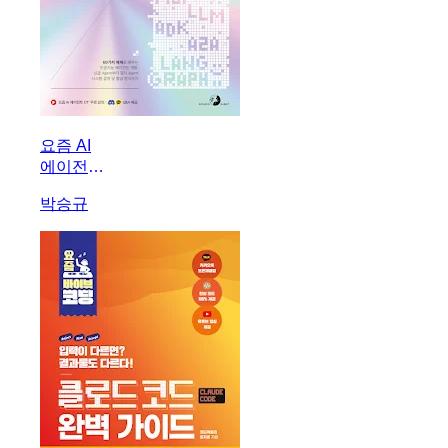
요즘 AI
에이전트
개발,
박승규
LLM
RAG
ADK
MCP
LangChain
A2A
LangGraph