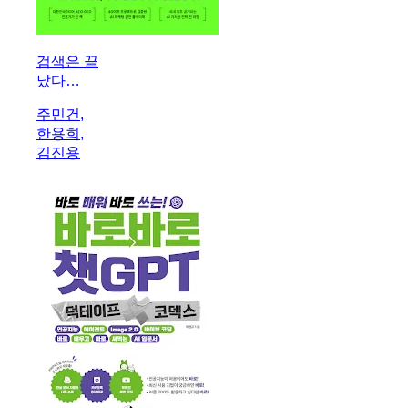
검색은 끝
났다
AEO·GEO
주민건,
마케팅
한용희,
김진용