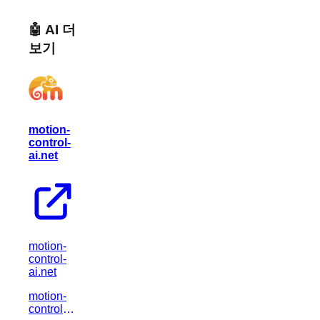
🤖 AI 더
보기
motion-
control-
ai.net
motion-
control-
ai.net
motion-
control-