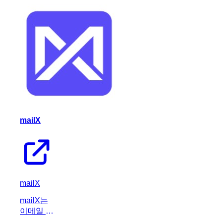
로 작성된
자체 복구
모바일 테
스트를 실
행하여 개
발 및 QA
프로세스
를 간소화
하는 AI
기반 플랫
폼입니다.
mailX
mailX
mailX는
이메일 스
팸, DNS