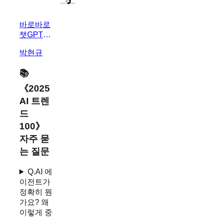
바로바로
챗GPT X
덕테이프
박현규
X 코덱스
📚
《
2025
AI 트렌
드
100
》
자주 묻
는 질문
Q.
AI 에
이전트가
정확히 뭔
가요? 왜
이렇게 중