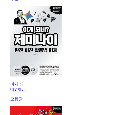
이게 되
네? 제미
나이 완전
오힘찬
미친 활용
법 81제