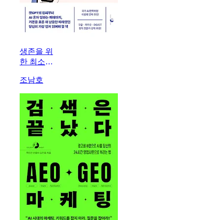
생존을 위
한 최소한
의 AI 교
조남호
양