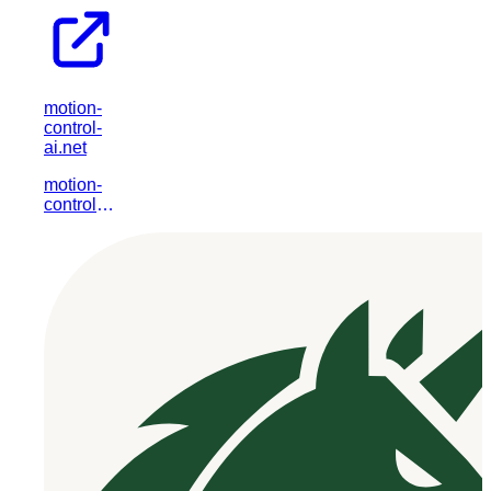
motion-
control-
ai.net
motion-
control-
ai.net은
AI 기반
모션 제어
기술을 통
해 다양한
산업 분야
의 자동화
및 효율성
향상을 지
원하는 전
문 플랫폼
입니다.