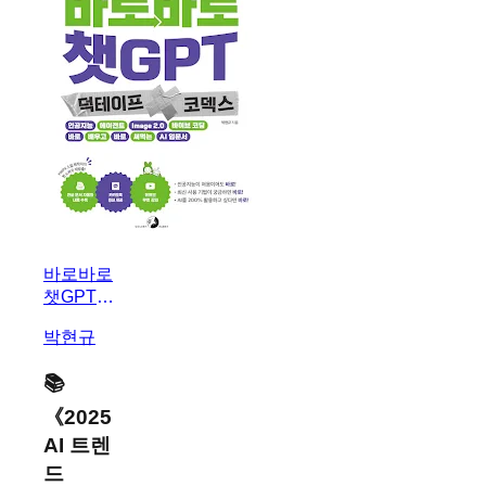
바로바로
챗GPT X
덕테이프
박현규
X 코덱스
📚
《
2025
AI 트렌
드