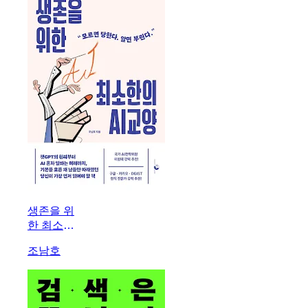
생존을 위
한 최소한
의 AI 교
조남호
양