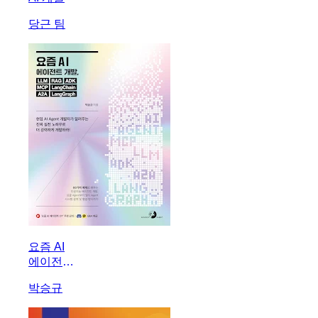
당근 팀
요즘 AI
에이전트
개발,
박승규
LLM
RAG
ADK