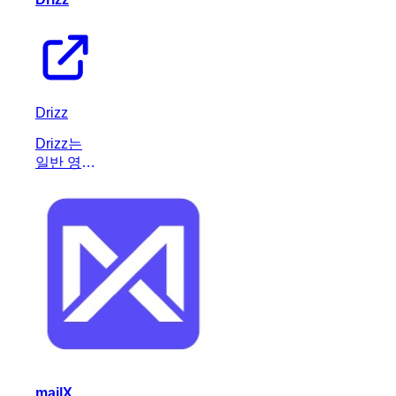
Drizz
Drizz는
일반 영어
로 작성된
자체 복구
모바일 테
스트를 실
행하여 개
발 및 QA
프로세스
를 간소화
하는 AI
기반 플랫
폼입니다.
mailX