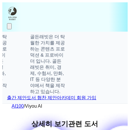
탁
골든래빗은 더 탁
공
월한 가치를 제공
로
하는 콘텐츠 프로
이
덕션 & 프로바이
더 입니다. 골든
래빗은 취미, 경
,
제, 수험서, 만화,
IT 등 다양한 분
작
야에서 책을 제작
하고 있습니다.
출간 제안
도서 협찬 제안
아카데미 회원 가입
AI100
/
Viyou AI
상세히 보기
관련 도서