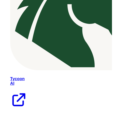
Tycoon
AI