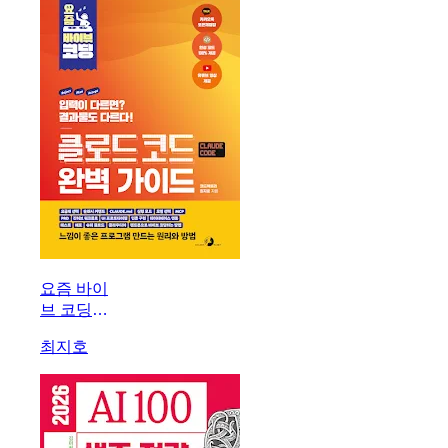
MCP
LangChain
A2A
LangGraph
요즘 바이
브 코딩
클로드 코
최지호
드 완벽
가이드