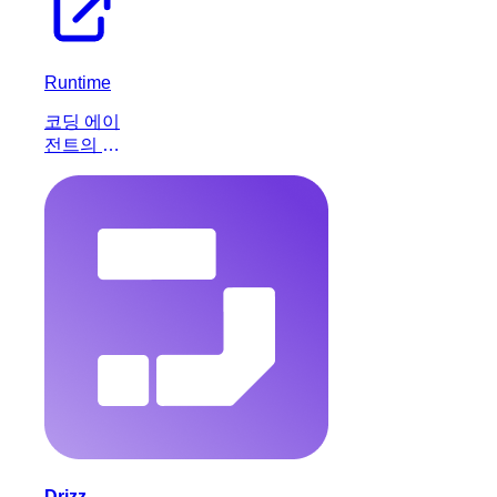
Runtime
코딩 에이
전트의 작
업을 중앙
집중화하
고 관리하
여 소프트
웨어 개발
프로세스
를 효율적
으로 조정
하는 AI
플랫폼입
니다.
Drizz