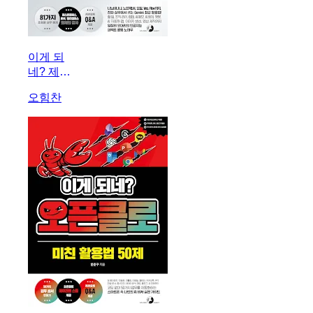
이게 되
네? 제미
나이 완전
오힘찬
미친 활용
법 81제