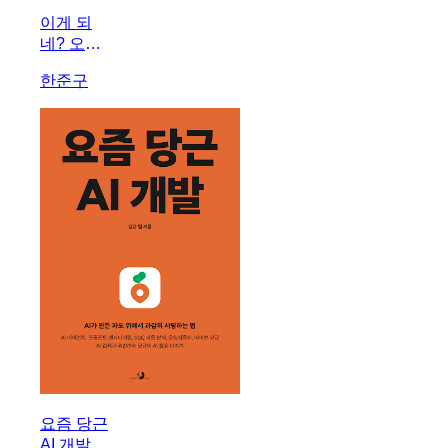
이게 되
네? 오픈
클로 미친
한준구
활용법
50제
요즘 당근
AI 개발