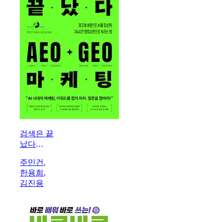
검색은 끝
났다
AEO·GEO
주민건,
마케팅
한용희,
김진용