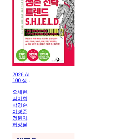
2026 AI
100 생존
전략 트렌
오세현,
드 쉴드
김미희,
(SHIELD)
박명순,
이경준,
정원치,
허정필