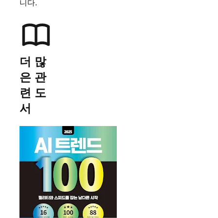
니다.
더 많
은 관
련 도
서