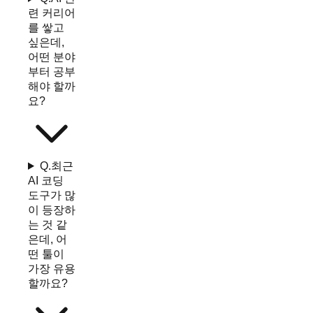
련 커리어
를 쌓고
싶은데,
어떤 분야
부터 공부
해야 할까
요?
Q.
최근
AI 코딩
도구가 많
이 등장하
는 것 같
은데, 어
떤 툴이
가장 유용
할까요?