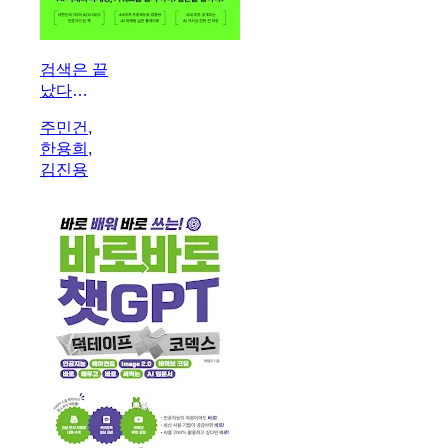
검색은 끝
났다
AEO·GEO
주민건,
마케팅
한용희,
김진용