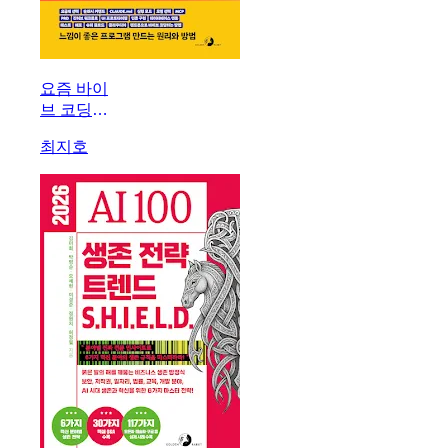
요즘 바이
브 코딩
클로드 코
최지호
드 완벽
가이드