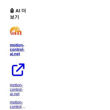
🤖 AI 더
보기
motion-
control-
ai.net
motion-
control-
ai.net
motion-
control-