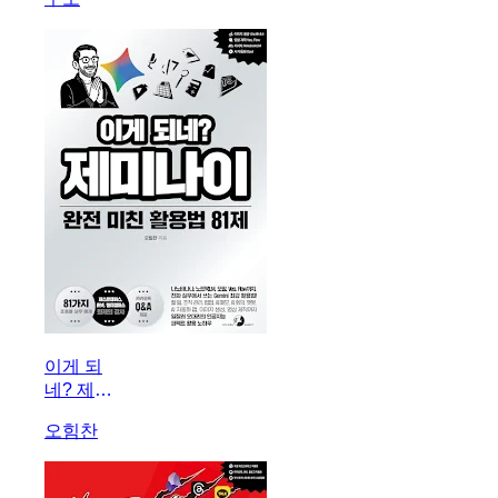
이게 되
네? 제미
나이 완전
오힘찬
미친 활용
법 81제