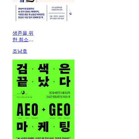
생존을 위
한 최소한
의 AI 교
조남호
양