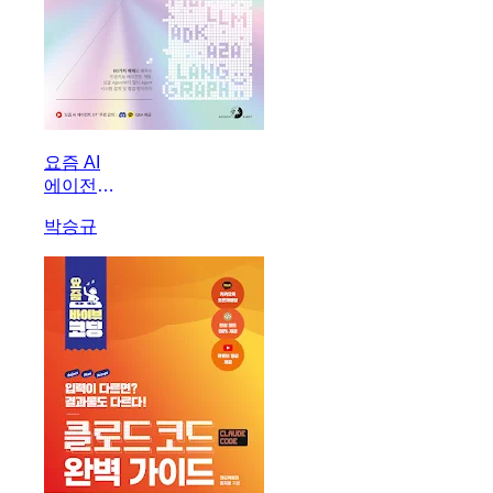
요즘 AI
에이전트
개발,
박승규
LLM
RAG
ADK
MCP
LangChain
A2A
LangGraph