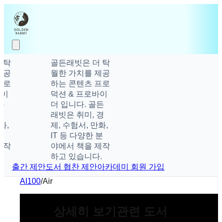
탁
골든래빗은 더 탁
공
월한 가치를 제공
로
하는 콘텐츠 프로
덕션 & 프로바이
더 입니다. 골든
래빗은 취미, 경
,
제, 수험서, 만화,
IT 등 다양한 분
작
야에서 책을 제작
하고 있습니다.
출간 제안
도서 협찬 제안
아카데미 회원 가입
AI100
/
Air
상세히 보기
관련 도서