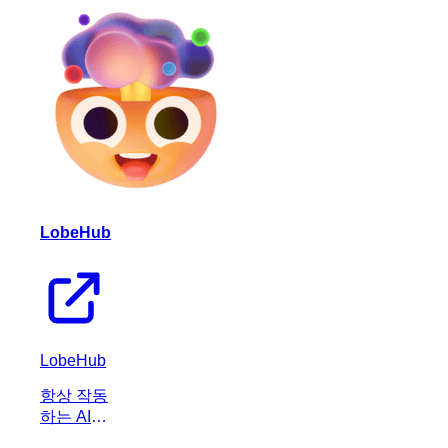
팸, DNS
및 이메일
인증 검사
를 즉시
실행하여
이메일 신
뢰도를 높
이는 생산
성 도구입
니다.
LobeHub
LobeHub
항상 작동
하는 AI
에이전트