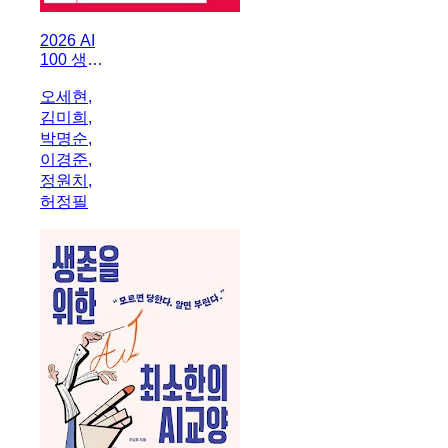
2026 AI
100 생존
전략 트렌
오세현,
드 쉴드
김미희,
(SHIELD)
박명순,
이경준,
정원치,
허정필