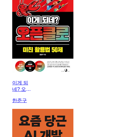
이게 되
네? 오픈
클로 미친
한준구
활용법
50제