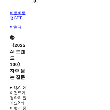
바로바로
챗GPT X
덕테이프
박현규
X 코덱스
📚
《
2025
AI 트렌
드
100
》
자주 묻
는 질문
Q.
AI 에
이전트가
정확히 뭔
가요? 왜
이렇게 중