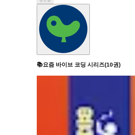
종료됨
📚
요즘 바이브 코딩
시리즈
(
10
권)