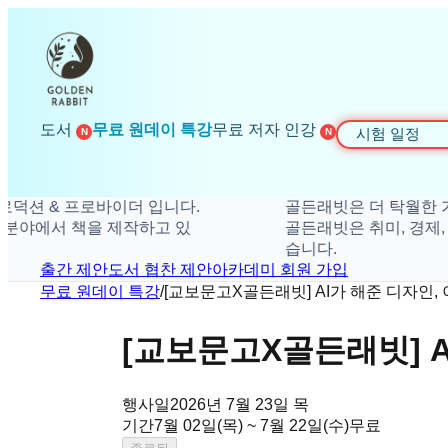
도서
무료 원데이 특강
무료 저자 인강
시험 일정
N
N
프로바이더 입니다.
골든래빗은 더 탁월한 가치를 제공
 책을 제작하고 있
골든래빗은 취미, 경제, 수험서, 만
습니다.
출간 제안
도서 협찬 제안
아카데미 회원 가입
무료 원데이 특강
/
[교보문고X골든래빗] AI가 해준 디자인,
[교보문고X골든래빗] A
행사일
2026년 7월 23일 목
기간
7월 02일(목) ~ 7월 22일(수)
무료