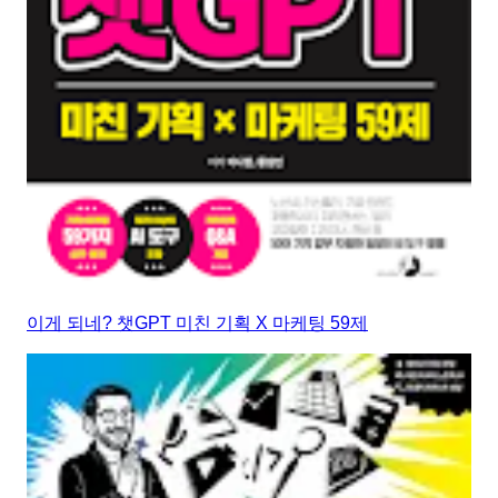
이게 되네? 챗GPT 미친 기획 X 마케팅 59제