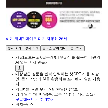
이게 되네? 메이크 미친 자동화 36제
행사 소개
강사 소개
온라인 참여 안내
문의하기
개요
[교보문고X골든래빗] 챗GPT를 활용한 나만의
AI 업무 비서 만들기
대상
같은 질문을 반복 입력하는 챗GPT 사용 직장
인, 문서 작성에 AI를 활용하는 프리랜서·일반 사용
자
기간
6월 24일(수) ~ 6월 30일(화)
종료
강의 일정
7월 01일(수)
오후
7시
(약 1시간 소요)
📅
구글캘린더에 추가하기
위치
온라인