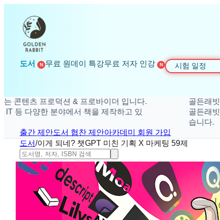
도서
무료 원데이 특강
무료 저자 인강
시험 일정
N
N
텐츠 프로덕션 & 프로바이더 입니다.
골든래빗은 더 
 등 다양한 분야에서 책을 제작하고 있
골든래빗은 취미,
습니다.
출간 제안
도서 협찬 제안
아카데미 회원 가입
도서
/
이게 되네? 챗GPT 미친 기획 X 마케팅 59제