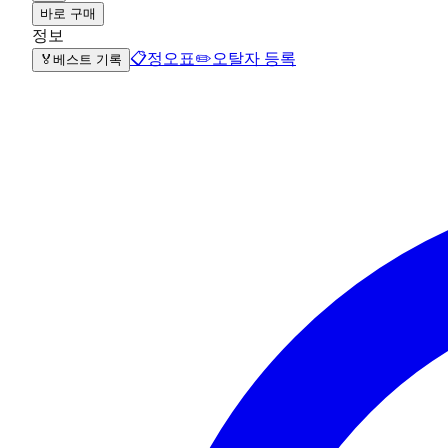
바로 구매
정보
📋
정오표
✏️
오탈자 등록
🏅
베스트 기록