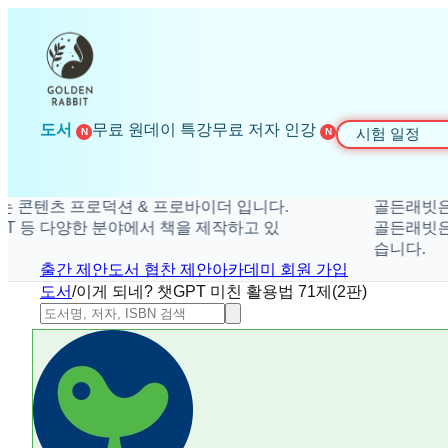
도서
무료 원데이 특강
무료 저자 인강
시험 일정
N
N
츠 프로덕션 & 프로바이더 입니다.
골든래빗은 더 탁
등 다양한 분야에서 책을 제작하고 있
골든래빗은 취미, 
습니다.
출간 제안
도서 협찬 제안
아카데미 회원 가입
도서
/
이게 되네? 챗GPT 미친 활용법 71제(2판)