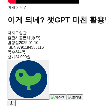
이게 되네?
이게 되네? 챗GPT 미친 활용
저자
오힘찬
출판사
골든래빗(주)
발행일
2025-01-10
ISBN
9791194383116
쪽수
344
쪽
정가
24,000원