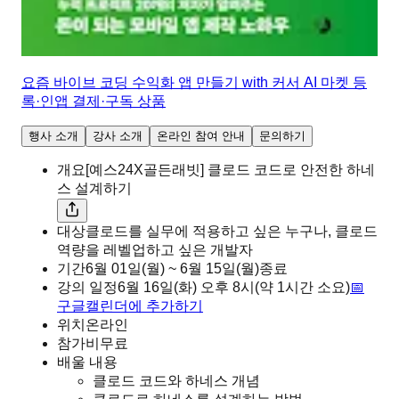
요즘 바이브 코딩 수익화 앱 만들기 with 커서 AI 마켓 등
록·인앱 결제·구독 상품
행사 소개
강사 소개
온라인 참여 안내
문의하기
개요
[예스24X골든래빗] 클로드 코드로 안전한 하네
스 설계하기
대상
클로드를 실무에 적용하고 싶은 누구나, 클로드
역량을 레벨업하고 싶은 개발자
기간
6월 01일(월) ~ 6월 15일(월)
종료
강의 일정
6월 16일(화)
오후
8시
(약 1시간 소요)
📅
구글캘린더에 추가하기
위치
온라인
참가비
무료
배울 내용
클로드 코드와 하네스 개념