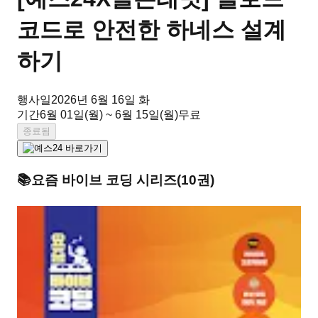
코드로 안전한 하네스 설계
하기
행사일
2026년 6월 16일 화
기간
6월 01일(월) ~ 6월 15일(월)
무료
종료됨
📚
요즘 바이브 코딩
시리즈
(
10
권)