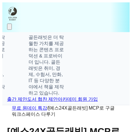
골든래빗은 더 탁
월한 가치를 제공
하는 콘텐츠 프로
덕션 & 프로바이
더 입니다. 골든
래빗은 취미, 경
제, 수험서, 만화,
IT 등 다양한 분
야에서 책을 제작
하고 있습니다.
출간 제안
도서 협찬 제안
아카데미 회원 가입
무료 원데이 특강
/
[예스24X골든래빗] MCP로 구글
워크스페이스 다루기
[예스24X골든래빗] MCP로