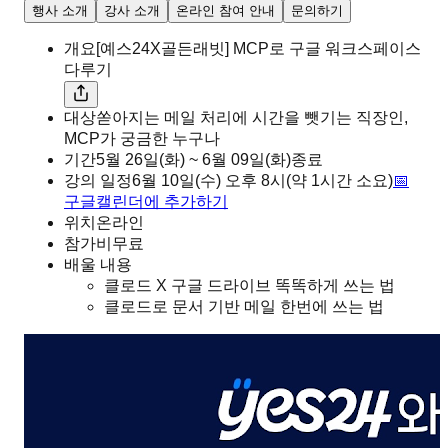
행사 소개
강사 소개
온라인 참여 안내
문의하기
개요
[예스24X골든래빗] MCP로 구글 워크스페이스
다루기
대상
쏟아지는 메일 처리에 시간을 뺏기는 직장인,
MCP가 궁금한 누구나
기간
5월 26일(화) ~ 6월 09일(화)
종료
강의 일정
6월 10일(수)
오후
8시
(약 1시간 소요)
📅
구글캘린더에 추가하기
위치
온라인
참가비
무료
배울 내용
클로드 X 구글 드라이브 똑똑하게 쓰는 법
클로드로 문서 기반 메일 한번에 쓰는 법