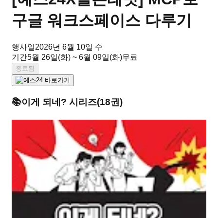
구글 워크스페이스 다루기
행사일
2026년 6월 10일 수
기간
5월 26일(화) ~ 6월 09일(화)
무료
종료됨
📚
이게 되네?
시리즈
(
18
권)