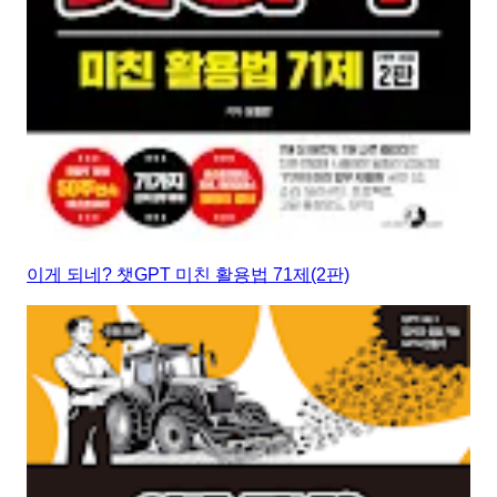
이게 되네? 챗GPT 미친 활용법 71제(2판)