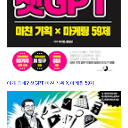
이게 되네? 챗GPT 미친 기획 X 마케팅 59제