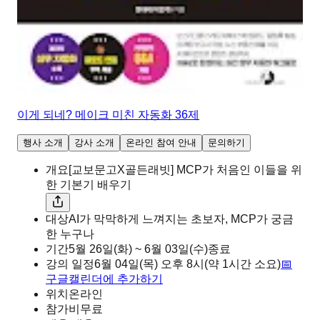
이게 되네? 메이크 미친 자동화 36제
행사 소개
강사 소개
온라인 참여 안내
문의하기
개요
[교보문고X골든래빗] MCP가 처음인 이들을 위
한 기본기 배우기
대상
AI가 막막하게 느껴지는 초보자, MCP가 궁금
한 누구나
기간
5월 26일(화) ~ 6월 03일(수)
종료
강의 일정
6월 04일(목)
오후
8시
(약 1시간 소요)
📅
구글캘린더에 추가하기
위치
온라인
참가비
무료