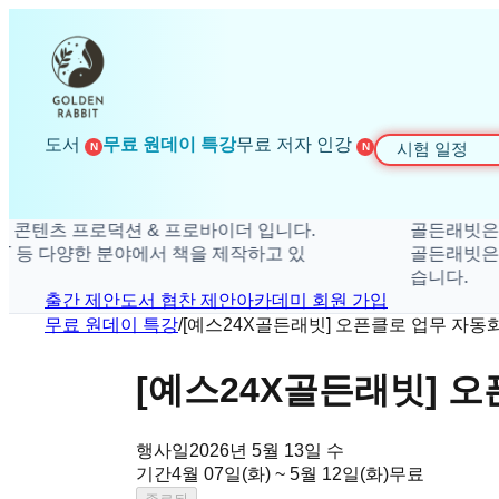
도서
무료 원데이 특강
무료 저자 인강
시험 일정
N
N
션 & 프로바이더 입니다.
골든래빗은 더 탁월한 가치
 분야에서 책을 제작하고 있
골든래빗은 취미, 경제, 수
습니다.
출간 제안
도서 협찬 제안
아카데미 회원 가입
무료 원데이 특강
/
[예스24X골든래빗] 오픈클로 업무 자동화
[예스24X골든래빗] 오
행사일
2026년 5월 13일 수
기간
4월 07일(화) ~ 5월 12일(화)
무료