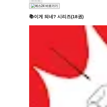
종료됨
📚
이게 되네?
시리즈
(
18
권)