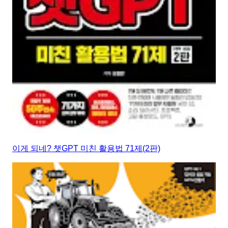
이게 되네? 챗GPT 미친 활용법 71제(2판)