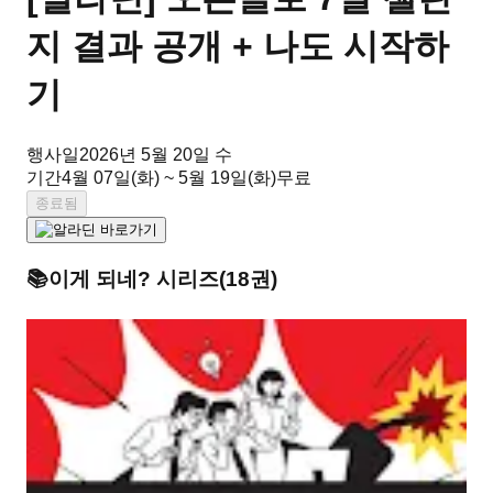
지 결과 공개 + 나도 시작하
기
행사일
2026년 5월 20일 수
기간
4월 07일(화) ~ 5월 19일(화)
무료
종료됨
📚
이게 되네?
시리즈
(
18
권)