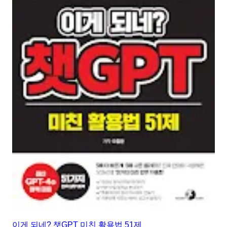
이게 되네? 챗GPT 미친 활용법 51제