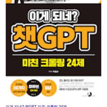
이게 되네? 챗GPT 미친 크롤링 24제