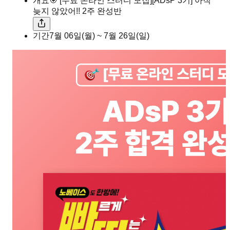
개요
🎯 [무료 온라인 스터디 모집][ADsP 3기] 아직
늦지 않았어!! 2주 완성반
기간
7월 06일(월) ~ 7월 26일(일)