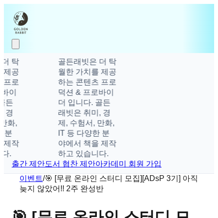
 탁
골든래빗은 더 탁
제공
월한 가치를 제공
프로
하는 콘텐츠 프로
바이
덕션 & 프로바이
든
더 입니다. 골든
경
래빗은 취미, 경
화,
제, 수험서, 만화,
분
IT 등 다양한 분
제작
야에서 책을 제작
.
하고 있습니다.
출간 제안
도서 협찬 제안
아카데미 회원 가입
이벤트
/
🎯 [무료 온라인 스터디 모집][ADsP 3기] 아직
늦지 않았어!! 2주 완성반
🎯 [무료 온라인 스터디 모