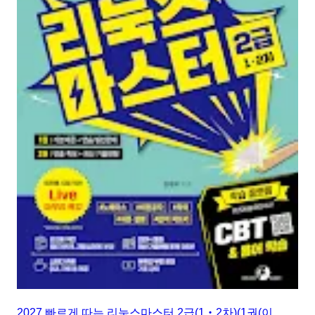
2027 빠르게 따는 리눅스마스터 2급(1‧2차)(1권(이