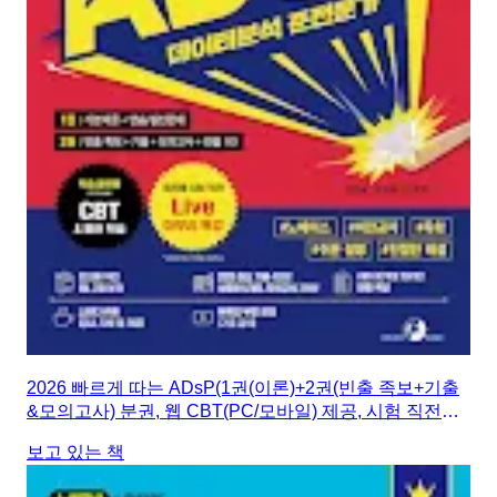
2026 빠르게 따는 ADsP(1권(이론)+2권(빈출 족보+기출
&모의고사) 분권, 웹 CBT(PC/모바일) 제공, 시험 직전
Live 빠따 특강)
보고 있는 책