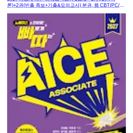
론)+2권(빈출 족보+기출&모의고사) 분권, 웹 CBT(PC/모
바일) 제공, 시험 직전 Live 빠따 특강)