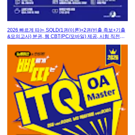
2026 빠르게 따는 SQLD(1권(이론)+2권(빈출 족보+기출
&모의고사) 분권, 웹 CBT(PC/모바일) 제공, 시험 직전
Live 빠따 특강)