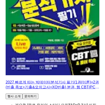
2027 빠르게 따는 빅데이터분석기사 필기(1권(이론)+2권
(빈출 족보+기출&모의고사+XO빈출) 분권, 웹 CBT(PC/
모바일) 제공, 시험 직전 Live 빠따 특강)
행사 소개
문의하기