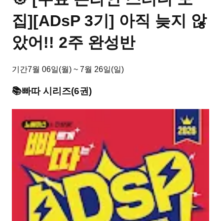
집][ADsP 3기] 아직 늦지 않
았어!! 2주 완성반
기간
7월 06일(월) ~ 7월 26일(일)
📚
빠따
시리즈
(
6
권)