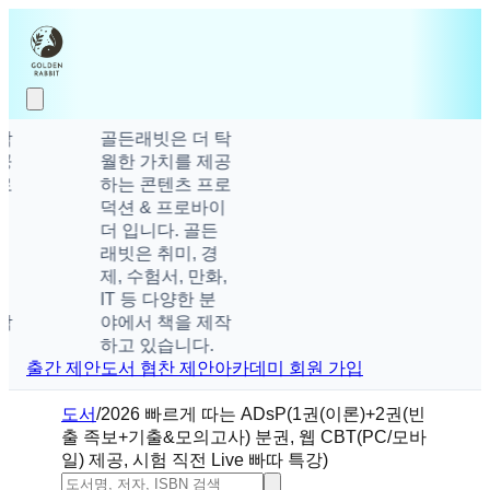
골든래빗은 더 탁
월한 가치를 제공
하는 콘텐츠 프로
덕션 & 프로바이
더 입니다. 골든
래빗은 취미, 경
제, 수험서, 만화,
IT 등 다양한 분
야에서 책을 제작
하고 있습니다.
출간 제안
도서 협찬 제안
아카데미 회원 가입
도서
/
2026 빠르게 따는 ADsP(1권(이론)+2권(빈
출 족보+기출&모의고사) 분권, 웹 CBT(PC/모바
일) 제공, 시험 직전 Live 빠따 특강)