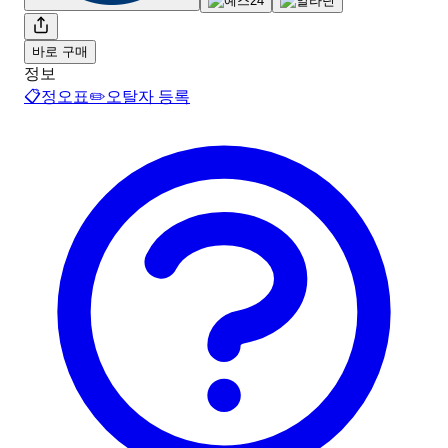
바로 구매
정보
📋
정오표
✏️
오탈자 등록