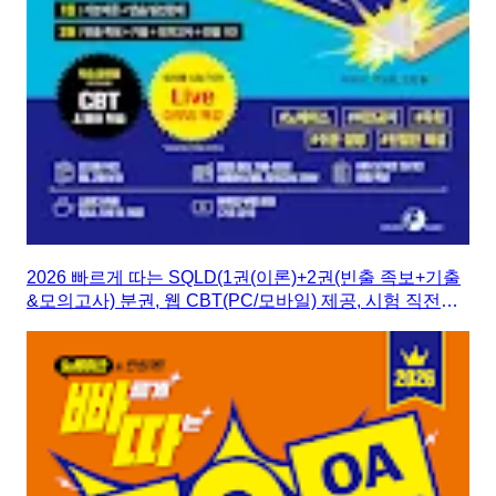
2026 빠르게 따는 SQLD(1권(이론)+2권(빈출 족보+기출
&모의고사) 분권, 웹 CBT(PC/모바일) 제공, 시험 직전
Live 빠따 특강)