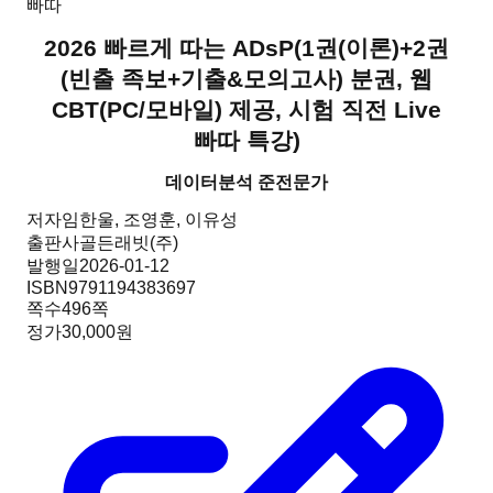
빠따
2026 빠르게 따는 ADsP
(
1권(이론)+2권
(빈출 족보+기출&모의고사) 분권, 웹
CBT(PC/모바일) 제공, 시험 직전 Live
빠따 특강
)
데이터분석 준전문가
저자
임한울, 조영훈, 이유성
출판사
골든래빗(주)
발행일
2026-01-12
ISBN
9791194383697
쪽수
496
쪽
정가
30,000원