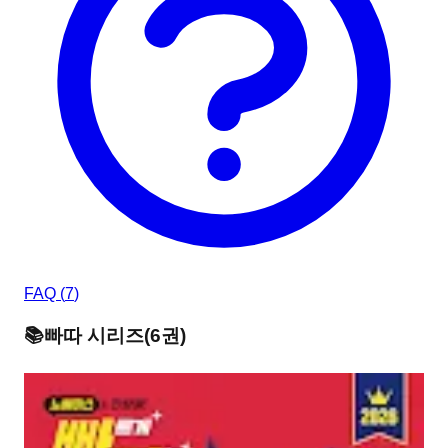
FAQ (
7
)
📚
빠따
시리즈
(
6
권)