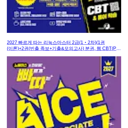
2027 빠르게 따는 리눅스마스터 2급(1‧2차)(1권
(이론)+2권(빈출 족보+기출&모의고사) 분권, 웹 CBT(PC/
모바일) 제공, 시험 직전 Live 빠따 특강)