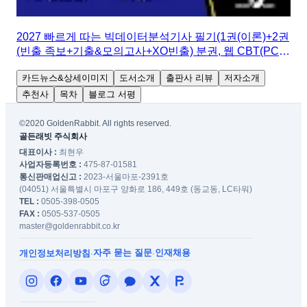
2027 빠르게 따는 빅데이터분석기사 필기(1권(이론)+2권
(빈출 족보+기출&모의고사+XO빈출) 분권, 웹 CBT(PC/
모바일) 제공, 시험 직전 Live 빠따 특강)
카드뉴스&상세이미지
도서소개
출판사 리뷰
저자소개
추천사
목차
블로그 서평
©2020 GoldenRabbit. All rights reserved.
골든래빗 주식회사
대표이사 :
최현우
사업자등록번호 :
475-87-01581
통신판매업신고 :
2023-서울마포-2391호
(04051) 서울특별시 마포구 양화로 186, 449호 (동교동, LC타워)
TEL :
0505-398-0505
FAX :
0505-537-0505
master@goldenrabbit.co.kr
자주 묻는 질문
인재채용
개인정보처리방침
·
·