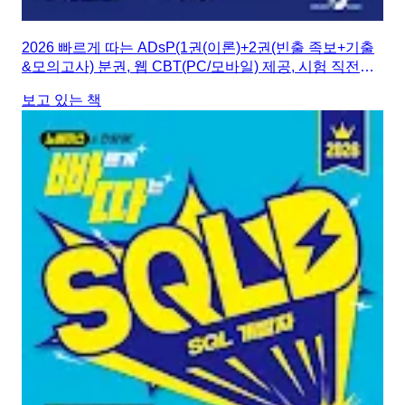
2026 빠르게 따는 ADsP(1권(이론)+2권(빈출 족보+기출
&모의고사) 분권, 웹 CBT(PC/모바일) 제공, 시험 직전
Live 빠따 특강)
보고 있는 책