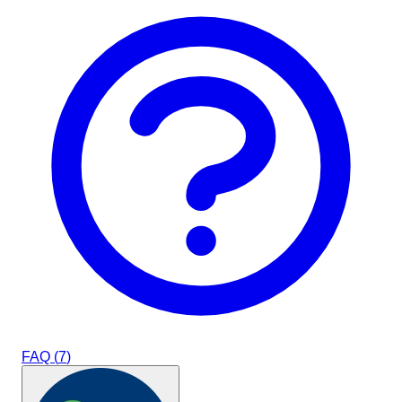
FAQ (
7
)