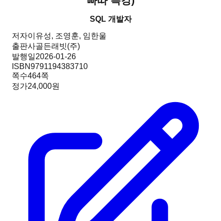
빠따 특강
)
SQL 개발자
저자
이유성, 조영훈, 임한울
출판사
골든래빗(주)
발행일
2026-01-26
ISBN
9791194383710
쪽수
464
쪽
정가
24,000원