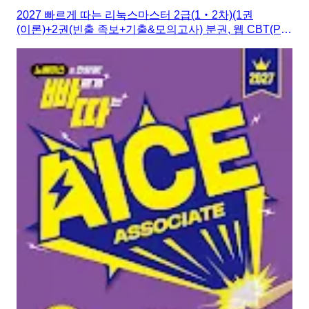
2027 빠르게 따는 리눅스마스터 2급(1‧2차)(1권
(이론)+2권(빈출 족보+기출&모의고사) 분권, 웹 CBT(PC/
모바일) 제공, 시험 직전 Live 빠따 특강)