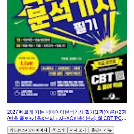
2027 빠르게 따는 빅데이터분석기사 필기(1권(이론)+2권
(빈출 족보+기출&모의고사+XO빈출) 분권, 웹 CBT(PC/
모바일) 제공, 시험 직전 Live 빠따 특강)
카드뉴스&상세이미지
책 소개
저자 소개
출판사 리뷰