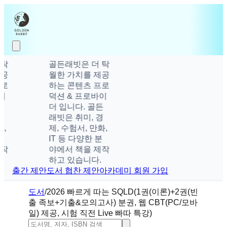
골든래빗은 더 탁
월한 가치를 제공
하는 콘텐츠 프로
덕션 & 프로바이
더 입니다. 골든
래빗은 취미, 경
제, 수험서, 만화,
IT 등 다양한 분
야에서 책을 제작
하고 있습니다.
출간 제안
도서 협찬 제안
아카데미 회원 가입
도서
/
2026 빠르게 따는 SQLD(1권(이론)+2권(빈
출 족보+기출&모의고사) 분권, 웹 CBT(PC/모바
일) 제공, 시험 직전 Live 빠따 특강)