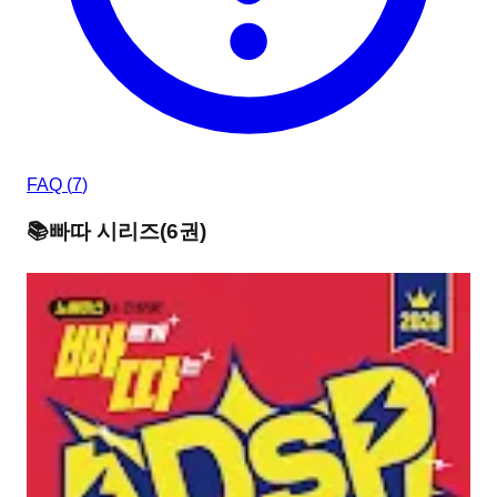
FAQ (
7
)
📚
빠따
시리즈
(
6
권)