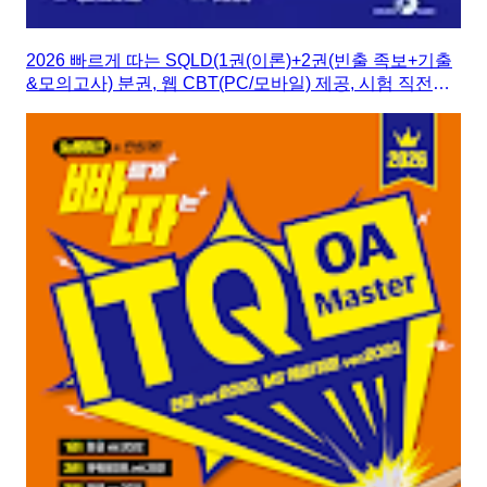
2026 빠르게 따는 SQLD(1권(이론)+2권(빈출 족보+기출
&모의고사) 분권, 웹 CBT(PC/모바일) 제공, 시험 직전
Live 빠따 특강)