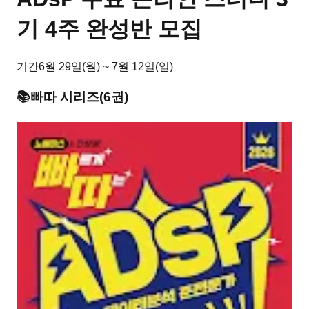
기 4주 완성반 모집
기간
6월 29일(월) ~ 7월 12일(일)
📚
빠따
시리즈
(
6
권)