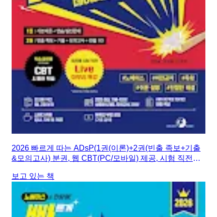
2026 빠르게 따는 ADsP(1권(이론)+2권(빈출 족보+기출
&모의고사) 분권, 웹 CBT(PC/모바일) 제공, 시험 직전
Live 빠따 특강)
보고 있는 책