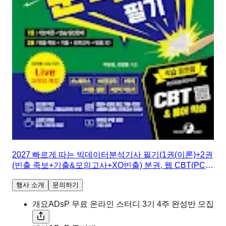
2027 빠르게 따는 빅데이터분석기사 필기(1권(이론)+2권
(빈출 족보+기출&모의고사+XO빈출) 분권, 웹 CBT(PC/
모바일) 제공, 시험 직전 Live 빠따 특강)
행사 소개
문의하기
개요
ADsP 무료 온라인 스터디 3기 4주 완성반 모집