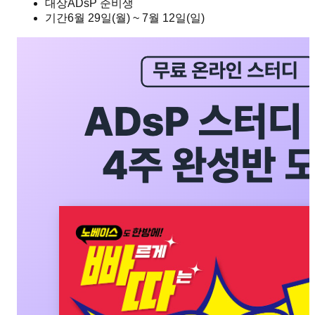
대상
ADsP 준비생
기간
6월 29일(월) ~ 7월 12일(일)