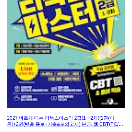
2027 빠르게 따는 리눅스마스터 2급(1‧2차)(1권(이
론)+2권(빈출 족보+기출&모의고사) 분권, 웹 CBT(PC/모
바일) 제공, 시험 직전 Live 빠따 특강)