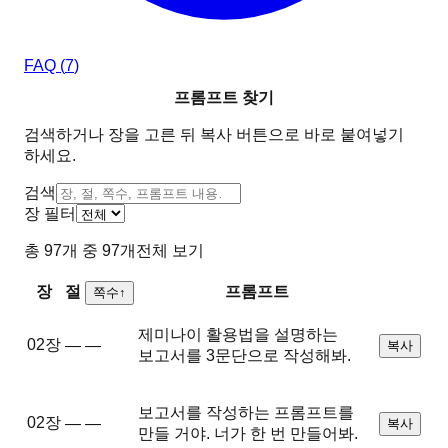
FAQ (
7
)
프롬프트 찾기
검색하거나 장을 고른 뒤
복사
버튼으로 바로 붙여넣기
하세요.
검색
장 필터
총
97
개 중
97
개
전체 보기
장
절
프롬프트
쪽수
↑
제미나이 활용법을 설명하는
02장
—
—
복사
보고서를 3문단으로 작성해봐.
보고서를 작성하는 프롬프트를
02장
—
—
복사
만들 거야. 너가 한 번 만들어봐.