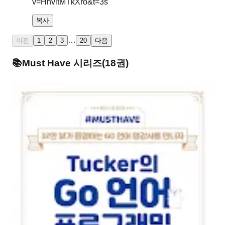
v=HnvitMTkXro&t=3s
복사
…
이전
1
2
3
20
다음
📚
Must Have
시리즈
(
18
권)