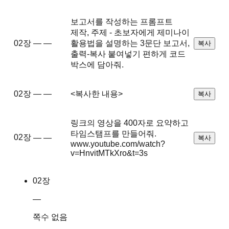
보고서를 작성하는 프롬프트
제작, 주제 - 초보자에게 제미나이
02장
—
—
활용법을 설명하는 3문단 보고서,
복사
출력-복사 붙여넣기 편하게 코드
박스에 담아줘.
02장
—
—
<복사한 내용>
복사
링크의 영상을 400자로 요약하고
타임스탬프를 만들어줘.
02장
—
—
복사
www.youtube.com/watch?
v=HnvitMTkXro&t=3s
02장
—
쪽수 없음