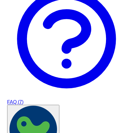
FAQ (
7
)