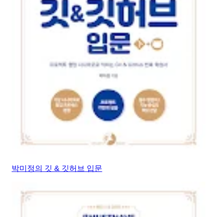
박미정의 깃 & 깃허브 입문