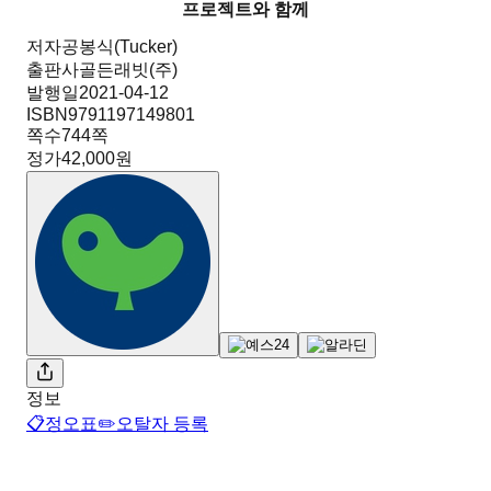
프로젝트와 함께
저자
공봉식(Tucker)
출판사
골든래빗(주)
발행일
2021-04-12
ISBN
9791197149801
쪽수
744
쪽
정가
42,000원
정보
📋
정오표
✏️
오탈자 등록