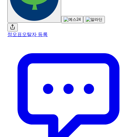
정오표
오탈자 등록