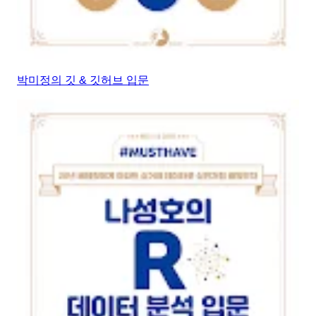
박미정의 깃 & 깃허브 입문