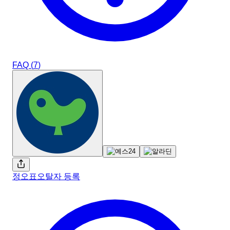
FAQ (
7
)
정오표
오탈자 등록