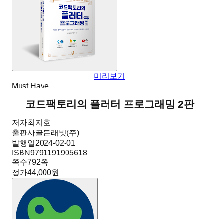
미리보기
Must Have
코드팩토리의 플러터 프로그래밍 2판
저자
최지호
출판사
골든래빗(주)
발행일
2024-02-01
ISBN
9791191905618
쪽수
792
쪽
정가
44,000원