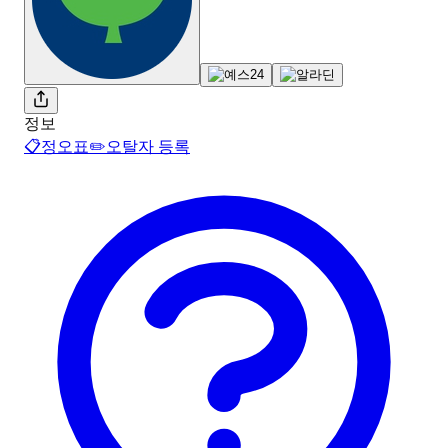
정보
📋
정오표
✏️
오탈자 등록