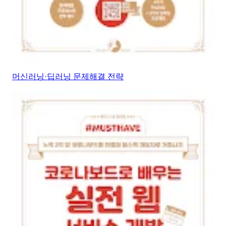
머신러닝·딥러닝 문제해결 전략