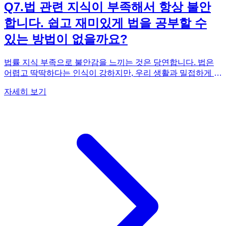
Q
7
.
법 관련 지식이 부족해서 항상 불안
합니다. 쉽고 재미있게 법을 공부할 수
있는 방법이 없을까요?
법률 지식 부족으로 불안감을 느끼는 것은 당연합니다. 법은
어렵고 딱딱하다는 인식이 강하지만, 우리 생활과 밀접하게 관
련된 중요한 분야입니다. 쉽고 재미있게 법을 공부하는 방법으
자세히 보기
로는, 우선 법률 관련 책이나 강의를 활용하는 것이 좋습니다.
특히 만화나 웹툰 형식으로 제작된 콘텐츠는 어려운 법률 용어
를 쉽게 이해하고, 다양한 사례를 통해 실생활에 적용하는 방
법을 배울 수 있어 효과적입니다. 또한, 법률 관련 뉴스나 기사
를 꾸준히 접하면서 사회 현상과 법률의 관계를 이해하는 것도
도움이 됩니다. 유튜브나 팟캐스트 등 다양한 플랫폼에서 제공
되는 법률 관련 콘텐츠를 활용하는 것도 좋은 방법입니다. 무
엇보다 중요한 것은 꾸준히 관심을 가지고 학습하는 것입니다.
처음에는 어렵게 느껴지더라도, 꾸준히 노력하면 법률 지식을
쌓을 수 있으며, 법률 문제에 대한 대처 능력을 향상시킬 수 있
습니다. 재미있게 법률 공부를 시작하고 싶다면, 《법으로 버
업(Ver.Up)되는 만화》를 적극 추천합니다. 만화 형식을 통해
법률 지식을 쉽고 재미있게 습득하고, 실생활에서 유용하게 활