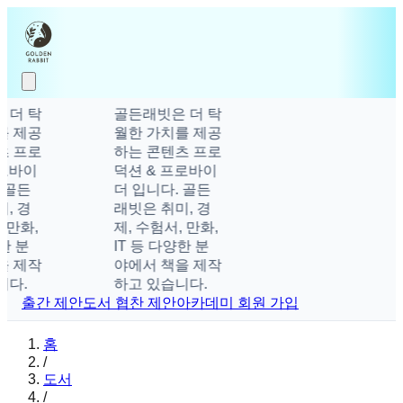
더 탁
골든래빗은 더 탁
 제공
월한 가치를 제공
 프로
하는 콘텐츠 프로
로바이
덕션 & 프로바이
 골든
더 입니다. 골든
, 경
래빗은 취미, 경
 만화,
제, 수험서, 만화,
한 분
IT 등 다양한 분
 제작
야에서 책을 제작
다.
하고 있습니다.
출간 제안
도서 협찬 제안
아카데미 회원 가입
홈
/
도서
/