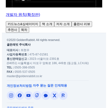
개발자 원칙(확장판)
카드뉴스&상세이미지
책 소개
저자 소개
출판사 리뷰
추천사
목차
©2020 GoldenRabbit. All rights reserved.
골든래빗 주식회사
대표이사 :
최현우
사업자등록번호 :
475-87-01581
통신판매업신고 :
2023-서울마포-2391호
(04051) 서울특별시 마포구 양화로 186, 449호 (동교동, LC타워)
TEL :
0505-398-0505
FAX :
0505-537-0505
master@goldenrabbit.co.kr
자주 묻는 질문
인재채용
개인정보처리방침
·
·
골든래빗
리셀러 주문