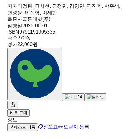
저자
이정원, 권시현, 권정민, 김영민, 김진환, 박준석,
변성윤, 이진형, 이제현
출판사
골든래빗(주)
발행일
2023-06-01
ISBN
9791191905335
쪽수
272
쪽
정가
22,000원
바로 구매
정보
📋
정오표
✏️
오탈자 등록
🏅
베스트 기록