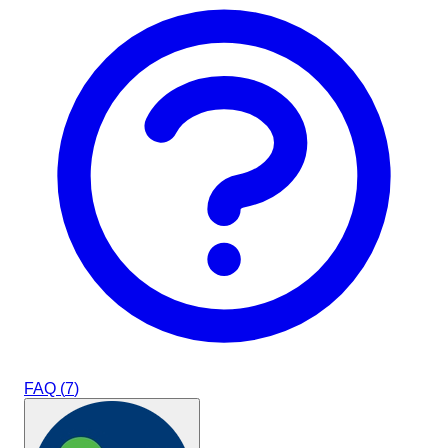
FAQ (
7
)