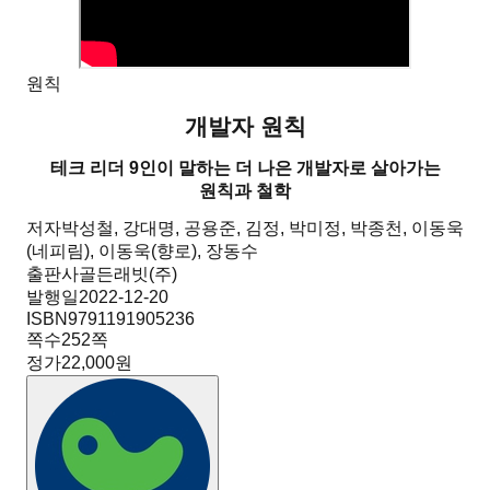
원칙
개발자 원칙
테크 리더 9인이 말하는 더 나은 개발자로 살아가는
원칙과 철학
저자
박성철, 강대명, 공용준, 김정, 박미정, 박종천, 이동욱
(네피림), 이동욱(향로), 장동수
출판사
골든래빗(주)
발행일
2022-12-20
ISBN
9791191905236
쪽수
252
쪽
정가
22,000원