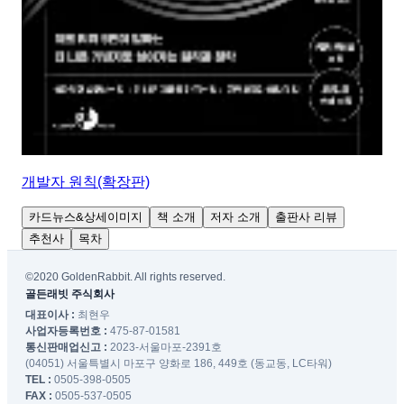
개발자 원칙(확장판)
카드뉴스&상세이미지
책 소개
저자 소개
출판사 리뷰
추천사
목차
©2020 GoldenRabbit. All rights reserved.
골든래빗 주식회사
대표이사 :
최현우
사업자등록번호 :
475-87-01581
통신판매업신고 :
2023-서울마포-2391호
(04051) 서울특별시 마포구 양화로 186, 449호 (동교동, LC타워)
TEL :
0505-398-0505
FAX :
0505-537-0505