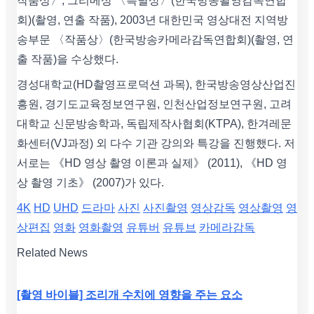
작품상〉, 그리메상 〈특별상〉(한국방송촬영감독연합
회)(촬영, 연출 작품), 2003년 대한민국 영상대전 지역방
송부문 〈작품상〉(한국방송카메라감독연합회)(촬영, 연
출 작품)을 수상했다.
경성대학교(HD촬영프로덕션 과목), 한국방송영상산업진
흥원, 경기도교육정보연구원, 인천산업정보연구원, 고려
대학교 신문방송학과, 독립제작사협회(KTPA), 한겨레문
화센터(VJ과정) 외 다수 기관 강의와 특강을 진행했다. 저
서로는 《HD 영상 촬영 이론과 실제》 (2011), 《HD 영
상 촬영 기초》 (2007)가 있다.
4K
HD
UHD
드라마
사진
사진촬영
영상감독
영상촬영
영
상편집
영화
영화촬영
유튜버
유튜브
카메라감독
Related News
[촬영 바이블] 조리개 수치에 영향을 주는 요소